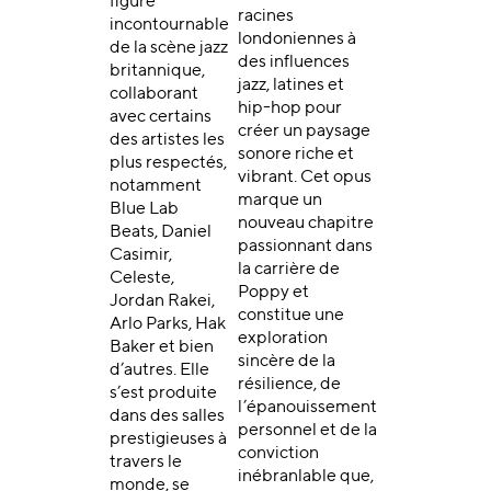
figure
racines
incontournable
londoniennes à
de la scène jazz
des influences
britannique,
jazz, latines et
collaborant
hip-hop pour
avec certains
créer un paysage
des artistes les
sonore riche et
plus respectés,
vibrant. Cet opus
notamment
marque un
Blue Lab
nouveau chapitre
Beats, Daniel
passionnant dans
Casimir,
la carrière de
Celeste,
Poppy et
Jordan Rakei,
constitue une
Arlo Parks, Hak
exploration
Baker et bien
sincère de la
d’autres. Elle
résilience, de
s’est produite
l’épanouissement
dans des salles
personnel et de la
prestigieuses à
conviction
travers le
inébranlable que,
monde, se