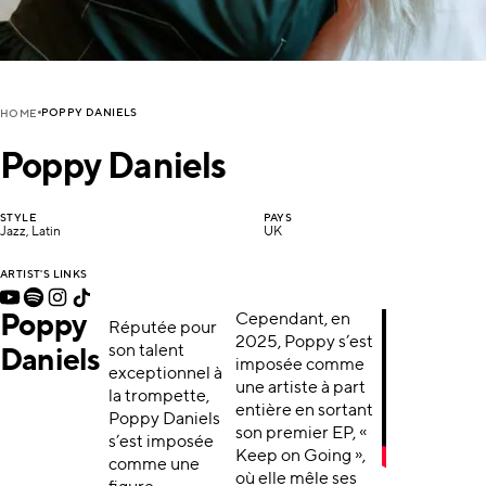
POPPY DANIELS
HOME
Poppy Daniels
STYLE
PAYS
Jazz, Latin
UK
ARTIST'S LINKS
Poppy
Cependant, en
Réputée pour
2025, Poppy s’est
son talent
Daniels
imposée comme
exceptionnel à
une artiste à part
la trompette,
entière en sortant
Poppy Daniels
son premier EP, «
s’est imposée
Keep on Going »,
comme une
où elle mêle ses