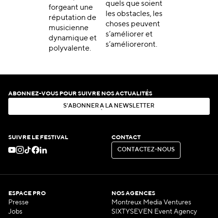
quels que soient
forgeant une
les obstacles, les
réputation de
choses peuvent
musicienne
s’améliorer et
dynamique et
s’amélioreront.
polyvalente.
ABONNEZ-VOUS POUR SUIVRE NOS ACTUALITÉS
S
'
A
B
O
N
N
E
R
À
L
A
N
E
W
S
L
E
T
T
E
R
S
'
A
B
O
N
N
E
R
À
L
A
N
E
W
S
L
E
T
T
E
R
SUIVRE LE FESTIVAL
CONTACT
C
O
N
T
A
C
T
E
Z
-
N
O
U
S
C
O
N
T
A
C
T
E
Z
-
N
O
U
S
ESPACE PRO
NOS AGENCES
Presse
Montreux Media Ventures
Jobs
SIXTYSEVEN Event Agency