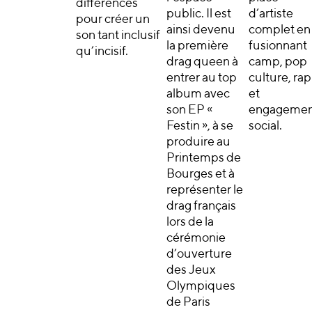
différences
public. Il est
d’artiste
pour créer un
ainsi devenu
complet en
son tant inclusif
la première
fusionnant
qu’incisif.
drag queen à
camp, pop
entrer au top
culture, rap
album avec
et
son EP «
engagemen
Festin », à se
social.
produire au
Printemps de
Bourges et à
représenter le
drag français
lors de la
cérémonie
d’ouverture
des Jeux
Olympiques
de Paris