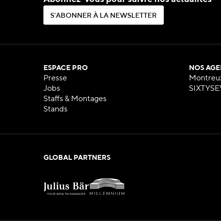
S
'
A
B
O
N
N
E
R
À
L
A
N
E
W
S
L
E
T
T
E
R
S
'
A
B
O
N
N
E
R
À
L
A
N
E
W
S
L
E
T
T
E
R
ESPACE PRO
NOS AGE
Presse
Montreu
Jobs
SIXTYSE
Staffs & Montages
Stands
GLOBAL PARTNERS