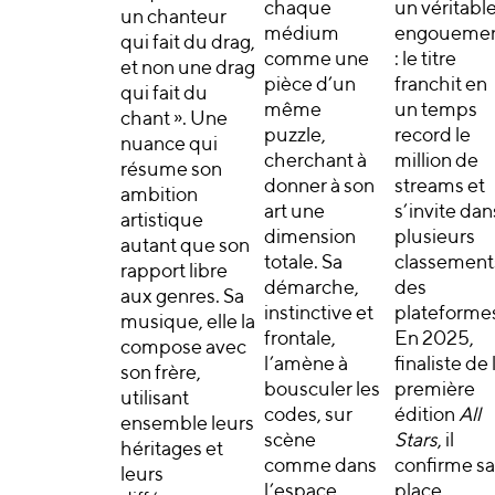
chaque
un véritabl
un chanteur
médium
engoueme
qui fait du drag,
comme une
: le titre
et non une drag
pièce d’un
franchit en
qui fait du
même
un temps
chant ». Une
puzzle,
record le
nuance qui
cherchant à
million de
résume son
donner à son
streams et
ambition
art une
s’invite dan
artistique
dimension
plusieurs
autant que son
totale. Sa
classement
rapport libre
démarche,
des
aux genres. Sa
instinctive et
plateforme
musique, elle la
frontale,
En 2025,
compose avec
l’amène à
finaliste de 
son frère,
bousculer les
première
utilisant
codes, sur
édition
All
ensemble leurs
scène
Stars
, il
héritages et
comme dans
confirme sa
leurs
l’espace
place