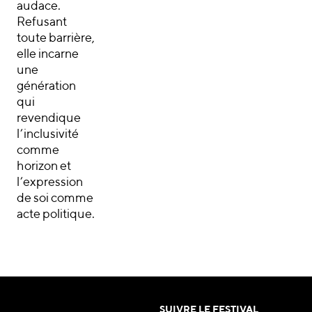
audace.
Refusant
toute barrière,
elle incarne
une
génération
qui
revendique
l’inclusivité
comme
horizon et
l’expression
de soi comme
acte politique.
SUIVRE LE FESTIVAL