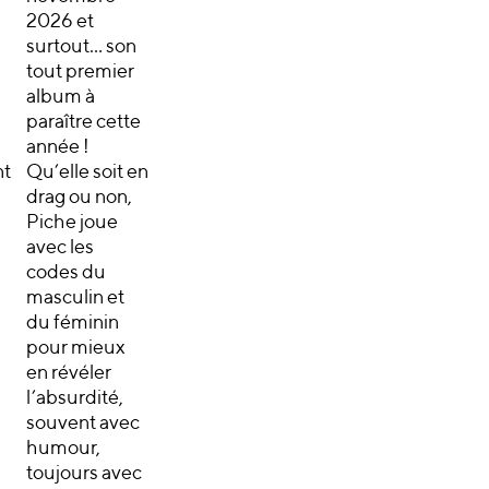
2026 et
surtout… son
tout premier
album à
paraître cette
année !
t
Qu’elle soit en
drag ou non,
Piche joue
avec les
codes du
masculin et
du féminin
pour mieux
en révéler
l’absurdité,
souvent avec
humour,
toujours avec