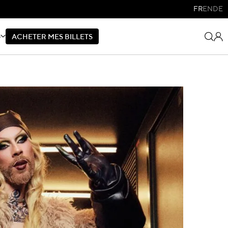
FR
EN
DE
S
A
C
H
E
T
E
R
M
E
S
B
I
L
L
E
T
S
A
C
H
E
T
E
R
M
E
S
B
I
L
L
E
T
S