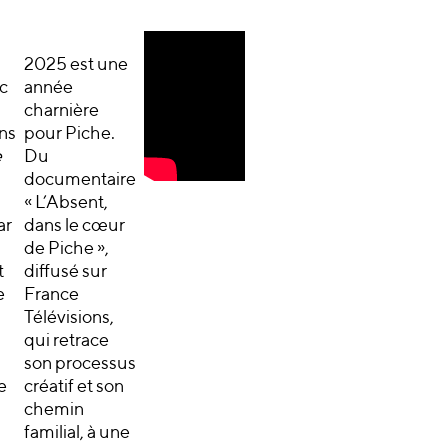
2025 est une
c
année
charnière
ons
pour Piche.
e
Du
documentaire
« L’Absent,
ar
dans le cœur
u
de Piche »,
t
diffusé sur
e
France
Télévisions,
qui retrace
son processus
e
créatif et son
chemin
familial, à une