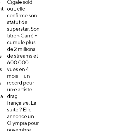
e
Cigale sold-
nt
out, elle
confirme son
statut de
superstar. Son
titre « Carré »
cumule plus
de 2 millions
s
de streams et
600 000
s
vues en 4
mois — un
s.
record pour
un·e artiste
la
drag
français·e. La
suite ? Elle
annonce un
Olympia pour
novembre