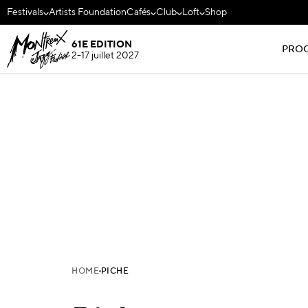
Festivals
Artists Foundation
Cafés
Club
Loft
Shop
61E EDITION
PRO
2-17 juillet 2027
HOME
PICHE