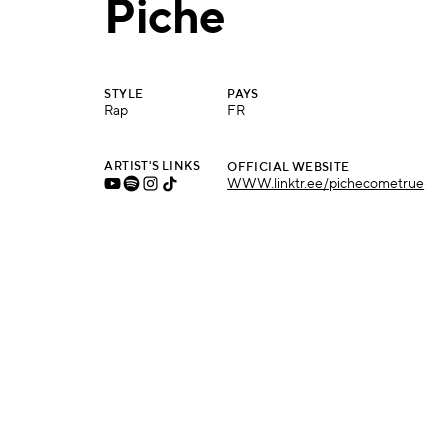
Piche
STYLE
PAYS
Rap
FR
ARTIST'S LINKS
OFFICIAL WEBSITE
WWW.linktr.ee/pichecometrue