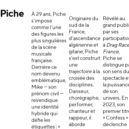
Piche
À 29 ans, Piche
Originaire du
Révélé au
s’impose
sud de la
grand publi
comme l’une
France,
par ses
des figures les
d’ascendance
participati
plus singulières
algérienne et
à
Drag Rac
de la scène
gitane, Piche
France
,
musicale
s’est construit
Piche se
française.
une
distingue p
Derrière ce
trajectoire à la
son sens d
nom devenu
croisée des
spectacle e
emblématique,
disciplines.
la puissanc
Mike — son
Danseur,
de son
prénom civil —
chorégraphe,
univers. En
revendique
performer,
2023, son
une identité
chanteur et
premier titr
hybride qui
rappeur, il
« Confess »
défie les
aborde
déclenche
étiquettes : «