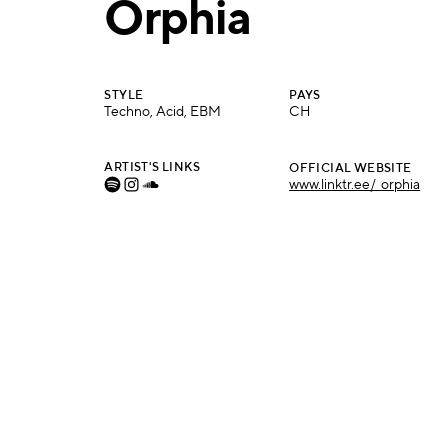
Orphia
STYLE
PAYS
Techno, Acid, EBM
CH
ARTIST'S LINKS
OFFICIAL WEBSITE
www.linktr.ee/_orphia