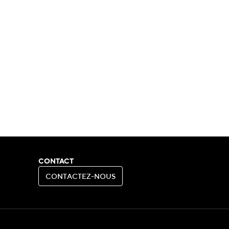
CONTACT
C
O
N
T
A
C
T
E
Z
-
N
O
U
S
C
O
N
T
A
C
T
E
Z
-
N
O
U
S