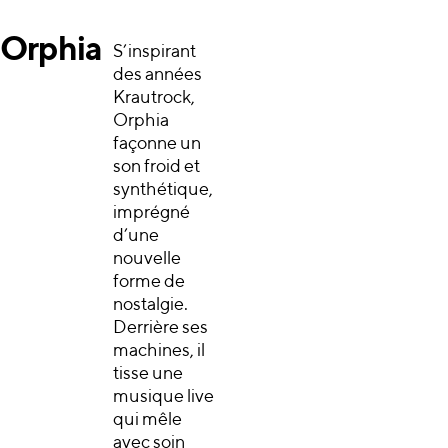
Orphia
S’inspirant
des années
Krautrock,
Orphia
façonne un
son froid et
synthétique,
imprégné
d’une
nouvelle
forme de
nostalgie.
Derrière ses
machines, il
tisse une
musique live
qui mêle
avec soin