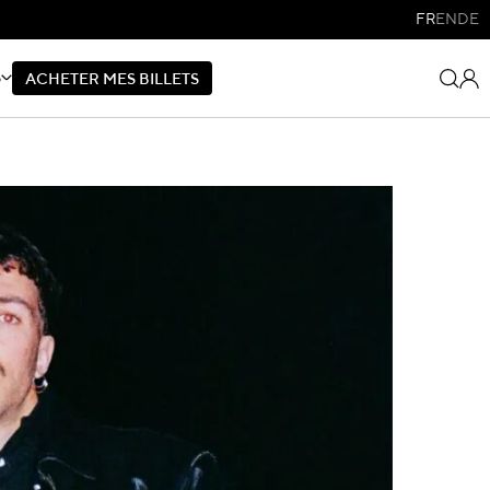
FR
EN
DE
S
A
C
H
E
T
E
R
M
E
S
B
I
L
L
E
T
S
A
C
H
E
T
E
R
M
E
S
B
I
L
L
E
T
S