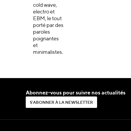
cold wave,
electro et
EBM, le tout
porté par des
paroles
poignantes
et
minimalistes.
Abonnez-vous pour suivre nos actualités
S
'
A
B
O
N
N
E
R
À
L
A
N
E
W
S
L
E
T
T
E
R
S
'
A
B
O
N
N
E
R
À
L
A
N
E
W
S
L
E
T
T
E
R