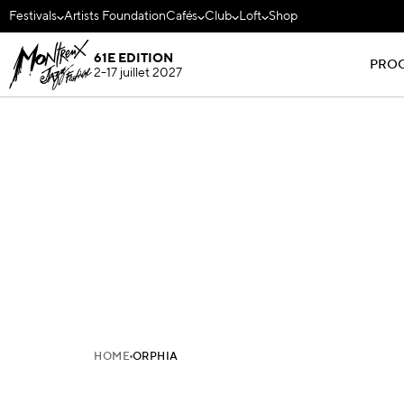
Festivals
Artists Foundation
Cafés
Club
Loft
Shop
61E EDITION
PRO
2-17 juillet 2027
HOME
ORPHIA