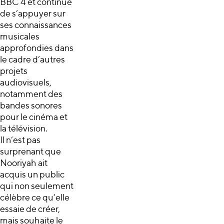
BBC 4 et continue
de s’appuyer sur
ses connaissances
musicales
approfondies dans
le cadre d’autres
projets
audiovisuels,
notamment des
bandes sonores
pour le cinéma et
la télévision.
Il n’est pas
surprenant que
Nooriyah ait
acquis un public
qui non seulement
célèbre ce qu’elle
essaie de créer,
mais souhaite le