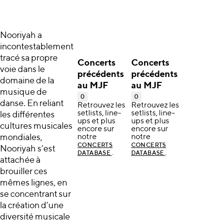
Nooriyah a
incontestablement
tracé sa propre
Concerts
Concerts
voie dans le
précédents
précédents
domaine de la
au MJF
au MJF
musique de
0
0
danse. En reliant
Retrouvez les
Retrouvez les
setlists, line-
setlists, line-
les différentes
ups et plus
ups et plus
cultures musicales
encore sur
encore sur
mondiales,
notre
notre
CONCERTS
CONCERTS
Nooriyah s’est
.
.
DATABASE
DATABASE
attachée à
brouiller ces
mêmes lignes, en
se concentrant sur
la création d’une
diversité musicale