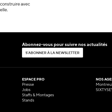
construire avec
elle.
Abonnez-vous pour suivre nos actualités
S
'
A
B
O
N
N
E
R
À
L
A
N
E
W
S
L
E
T
T
E
R
S
'
A
B
O
N
N
E
R
À
L
A
N
E
W
S
L
E
T
T
E
R
ESPACE PRO
NOS AGE
Presse
Montreu
Jobs
SIXTYSE
Staffs & Montages
Stands