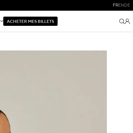
FR
EN
DE
S
A
C
H
E
T
E
R
M
E
S
B
I
L
L
E
T
S
A
C
H
E
T
E
R
M
E
S
B
I
L
L
E
T
S