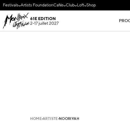
Festivals
Artists Foundation
Cafés
Club
Loft
Shop
61E EDITION
PRO
2-17 juillet 2027
HOME
ARTISTE
NOORIYAH