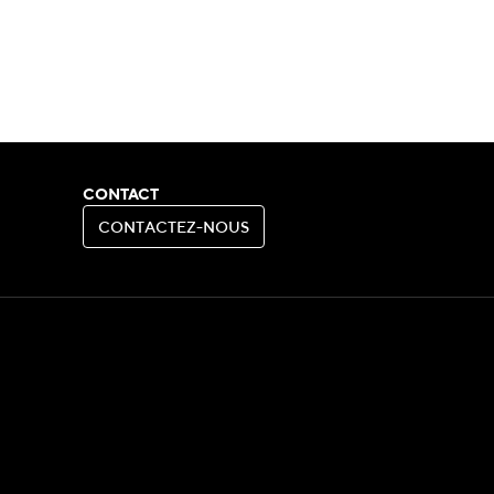
CONTACT
C
O
N
T
A
C
T
E
Z
-
N
O
U
S
C
O
N
T
A
C
T
E
Z
-
N
O
U
S