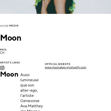
MOON
HOME
Moon
PAYS
CH
ARTIST'S LINKS
OFFICIAL WEBSITE
www.moondrag.myshopify.com
Moon
Aussi
lumineuse
que son
alter-ego,
l’artiste
Genevoise
Ava Matthey