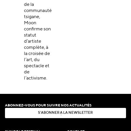
de la
communauté
tsigane,
Moon
confirme son
statut
d’artiste
complète, à
la croisée de
l’art, du
spectacle et
de
l’activisme.
ABONNEZ-VOUS POUR SUIVRE NOS ACTUALITÉS
S
'
A
B
O
N
N
E
R
À
L
A
N
E
W
S
L
E
T
T
E
R
S
'
A
B
O
N
N
E
R
À
L
A
N
E
W
S
L
E
T
T
E
R