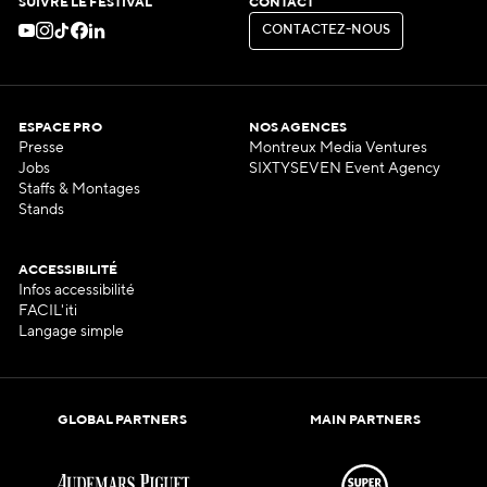
SUIVRE LE FESTIVAL
CONTACT
C
O
N
T
A
C
T
E
Z
-
N
O
U
S
C
O
N
T
A
C
T
E
Z
-
N
O
U
S
ESPACE PRO
NOS AGENCES
Presse
Montreux Media Ventures
Jobs
SIXTYSEVEN Event Agency
Staffs & Montages
Stands
ACCESSIBILITÉ
Infos accessibilité
FACIL'iti
Langage simple
GLOBAL PARTNERS
MAIN PARTNERS