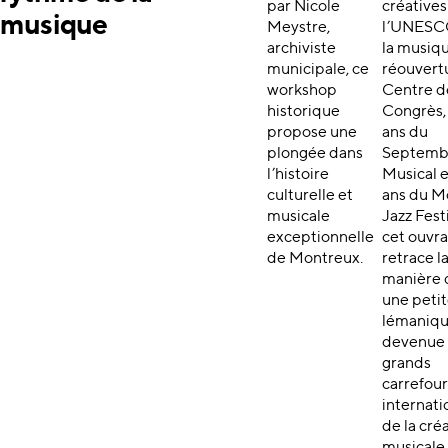
par Nicole
créatives
musique
Meystre,
l’UNESC
archiviste
la musiqu
municipale, ce
réouvert
workshop
Centre d
historique
Congrès, 
propose une
ans du
plongée dans
Septemb
l’histoire
Musical e
culturelle et
ans du M
musicale
Jazz Fest
exceptionnelle
cet ouvr
de Montreux.
retrace l
manière 
une petite
lémaniqu
devenue 
grands
carrefour
internat
de la cré
musicale.