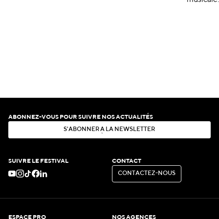
ABONNEZ-VOUS POUR SUIVRE NOS ACTUALITÉS
S
'
A
B
O
N
N
E
R
À
L
A
N
E
W
S
L
E
T
T
E
R
S
'
A
B
O
N
N
E
R
À
L
A
N
E
W
S
L
E
T
T
E
R
SUIVRE LE FESTIVAL
CONTACT
C
O
N
T
A
C
T
E
Z
-
N
O
U
S
C
O
N
T
A
C
T
E
Z
-
N
O
U
S
ESPACE PRO
NOS AGENCES