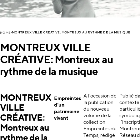
MONTREUX VILLE CRÉATIVE: MONTREUX AU RYTHME DE LA MUSIQUE
HOME
MONTREUX VILLE
CRÉATIVE: Montreux au
rythme de la musique
MONTREUX
À l’occasion de
Publié d
Empreintes
la publication
contexte
d’un
VILLE
du nouveau
particul
patrimoine
volume de la
symboliq
CRÉATIVE:
vivant
collection
l’inscrip
Montreux au
Empreintes du
Montreux
Temps, rédigé
Réseau de
rythme de la