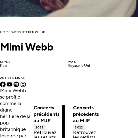
MIMI WEBB
HOME
ARTISTE
Mimi Webb
STYLE
PAYS
Pop
Royaume Uni
ARTIST'S LINKS
Mimi Webb
se profile
comme la
Concerts
Concerts
digne
précédents
précédents
héritière de la
au MJF
au MJF
pop
2022
2022
britannique.
Retrouvez
Retrouvez
Inspirée par
les setlists,
les setlists,