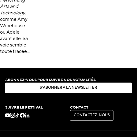
Performing
Arts and
Technology,
comme Amy
Winehouse
ou Adele
avant elle. Sa
voie semble
toute tracée…
ABONNEZ-VOUS POUR SUIVRE NOS ACTUALITÉS
S
'
A
B
O
N
N
E
R
À
L
A
N
E
W
S
L
E
T
T
E
R
S
'
A
B
O
N
N
E
R
À
L
A
N
E
W
S
L
E
T
T
E
R
SUIVRE LE FESTIVAL
CONTACT
C
O
N
T
A
C
T
E
Z
-
N
O
U
S
C
O
N
T
A
C
T
E
Z
-
N
O
U
S