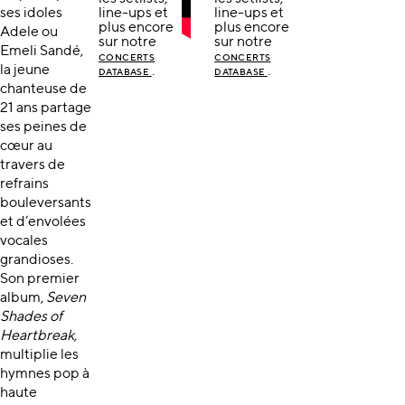
ses idoles
line-ups et
line-ups et
plus encore
plus encore
Adele ou
sur notre
sur notre
Emeli Sandé,
CONCERTS
CONCERTS
la jeune
.
.
DATABASE
DATABASE
chanteuse de
21 ans partage
ses peines de
cœur au
travers de
refrains
bouleversants
et d’envolées
vocales
grandioses.
Son premier
album,
Seven
Shades of
Heartbreak,
multiplie les
hymnes pop à
haute