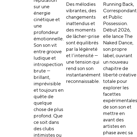
réputation
Des mélodies
Running Back,
sur une
vibrantes, des
Correspondant
énergie
changements
et Public
cinétique et
inattendus et
Possession.
une
des moments
Début 2026,
profondeur
de lâcher-prise
elle lance The
émotionnelle.
sont équilibrés
Naked Dance,
Son son vit
par la légèreté
son propre
entre groove
et l’intensité —
label, ouvrant
ludique et
une tension qui
un nouveau
introspection
rend son son
chapitre de
brute —
instantanément
liberté créative
brillant,
reconnaissable.
totale pour
imprévisible
explorer les
et toujours en
facettes
quête de
expérimentale
quelque
de son son et
chose de plus
mettre en
profond. Que
avant des
ce soit dans
artistes en
des clubs
phase avec sa
intimistes ou