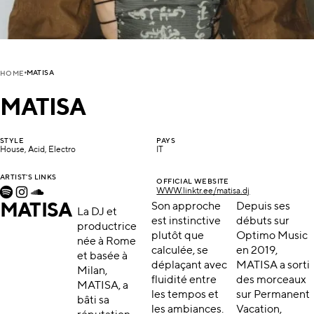
MATISA
HOME
MATISA
STYLE
PAYS
House, Acid, Electro
IT
ARTIST'S LINKS
OFFICIAL WEBSITE
WWW.linktr.ee/matisa.dj
MATISA
Son approche
Depuis ses
La DJ et
est instinctive
débuts sur
productrice
plutôt que
Optimo Music
née à Rome
calculée, se
en 2019,
et basée à
déplaçant avec
MATISA a sorti
Milan,
fluidité entre
des morceaux
MATISA, a
les tempos et
sur Permanent
bâti sa
les ambiances.
Vacation,