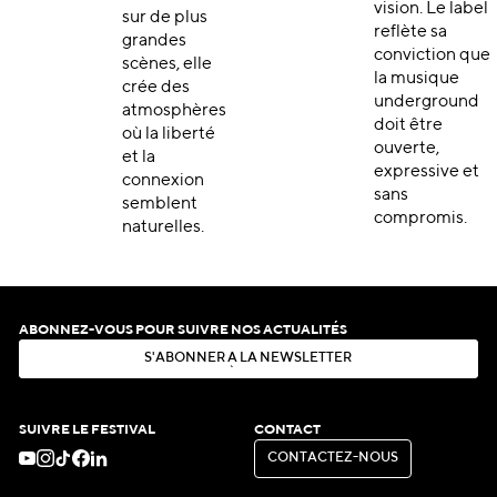
vision. Le label
sur de plus
reflète sa
grandes
conviction que
scènes, elle
la musique
crée des
underground
atmosphères
doit être
où la liberté
ouverte,
et la
expressive et
connexion
sans
semblent
compromis.
naturelles.
ABONNEZ-VOUS POUR SUIVRE NOS ACTUALITÉS
S
'
A
B
O
N
N
E
R
À
L
A
N
E
W
S
L
E
T
T
E
R
S
'
A
B
O
N
N
E
R
À
L
A
N
E
W
S
L
E
T
T
E
R
SUIVRE LE FESTIVAL
CONTACT
C
O
N
T
A
C
T
E
Z
-
N
O
U
S
C
O
N
T
A
C
T
E
Z
-
N
O
U
S