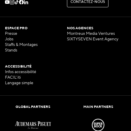
C
O
N
T
A
C
T
E
Z
-
N
O
U
S
C
O
N
T
A
C
T
E
Z
-
N
O
U
S
ESPACE PRO
NOS AGENCES
Presse
Montreux Media Ventures
Jobs
SIXTYSEVEN Event Agency
Staffs & Montages
Stands
ACCESSIBILITÉ
Infos accessibilité
FACIL'iti
Langage simple
GLOBAL PARTNERS
MAIN PARTNERS