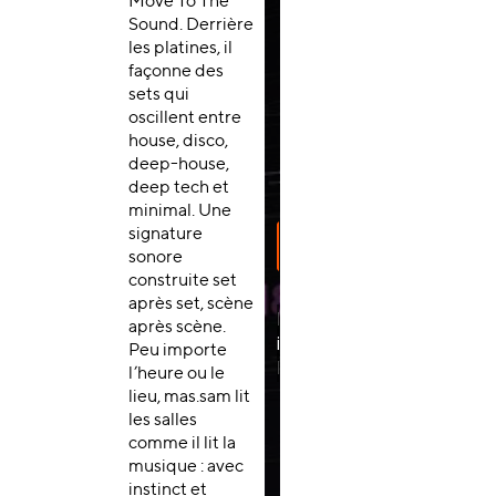
Move To The
Sound. Derrière
les platines, il
façonne des
sets qui
oscillent entre
house, disco,
deep-house,
deep tech et
minimal. Une
signature
sonore
construite set
après set, scène
après scène.
Peu importe
l’heure ou le
lieu, mas.sam lit
les salles
comme il lit la
musique : avec
instinct et