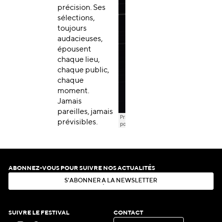
précision. Ses
sélections,
toujours
audacieuses,
épousent
chaque lieu,
chaque public,
chaque
moment.
Jamais
pareilles, jamais
prévisibles.
ABONNEZ-VOUS POUR SUIVRE NOS ACTUALITÉS
S
'
A
B
O
N
N
E
R
À
L
A
N
E
W
S
L
E
T
T
E
R
S
'
A
B
O
N
N
E
R
À
L
A
N
E
W
S
L
E
T
T
E
R
SUIVRE LE FESTIVAL
CONTACT