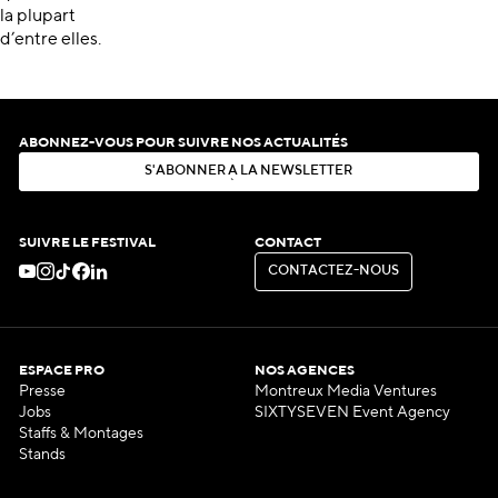
la plupart
d’entre elles.
ABONNEZ-VOUS POUR SUIVRE NOS ACTUALITÉS
S
'
A
B
O
N
N
E
R
À
L
A
N
E
W
S
L
E
T
T
E
R
S
'
A
B
O
N
N
E
R
À
L
A
N
E
W
S
L
E
T
T
E
R
SUIVRE LE FESTIVAL
CONTACT
C
O
N
T
A
C
T
E
Z
-
N
O
U
S
C
O
N
T
A
C
T
E
Z
-
N
O
U
S
ESPACE PRO
NOS AGENCES
Presse
Montreux Media Ventures
Jobs
SIXTYSEVEN Event Agency
Staffs & Montages
Stands