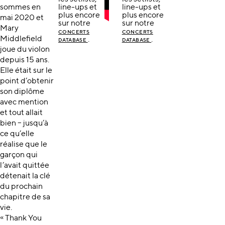
sommes en
line-ups et
line-ups et
plus encore
plus encore
mai 2020 et
sur notre
sur notre
Mary
CONCERTS
CONCERTS
Middlefield
.
.
DATABASE
DATABASE
joue du violon
depuis 15 ans.
Elle était sur le
point d’obtenir
son diplôme
avec mention
et tout allait
bien – jusqu’à
ce qu’elle
réalise que le
garçon qui
l’avait quittée
détenait la clé
du prochain
chapitre de sa
vie.
« Thank You