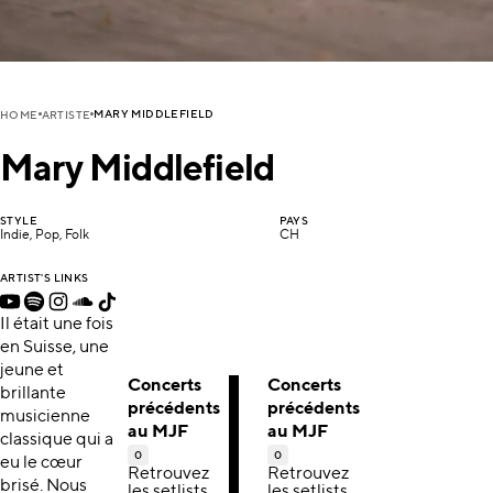
MARY MIDDLEFIELD
HOME
ARTISTE
Mary Middlefield
STYLE
PAYS
Indie, Pop, Folk
CH
ARTIST'S LINKS
Il était une fois
en Suisse, une
jeune et
Concerts
Concerts
brillante
précédents
précédents
musicienne
au MJF
au MJF
classique qui a
0
0
eu le cœur
Retrouvez
Retrouvez
brisé. Nous
les setlists,
les setlists,