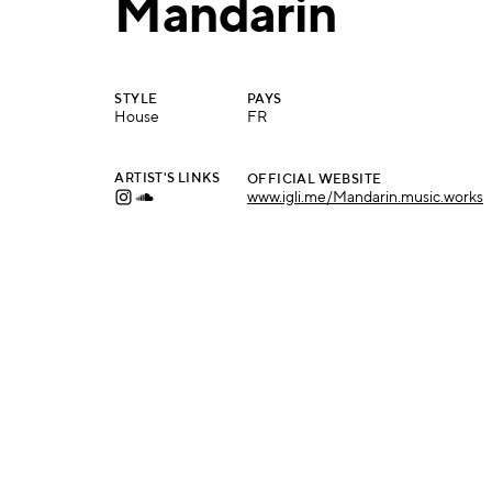
Mandarin
STYLE
PAYS
House
FR
ARTIST'S LINKS
OFFICIAL WEBSITE
www.igli.me/Mandarin.music.works