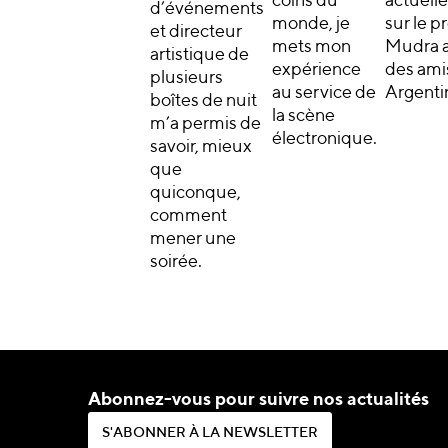
coins du
actuell
d’événements
monde, je
sur le p
et directeur
mets mon
Mudra 
artistique de
expérience
des ami
plusieurs
au service de
Argenti
boîtes de nuit
la scène
m’a permis de
électronique.
savoir, mieux
que
quiconque,
comment
mener une
soirée.
Abonnez-vous pour suivre nos actualités
S
'
A
B
O
N
N
E
R
À
L
A
N
E
W
S
L
E
T
T
E
R