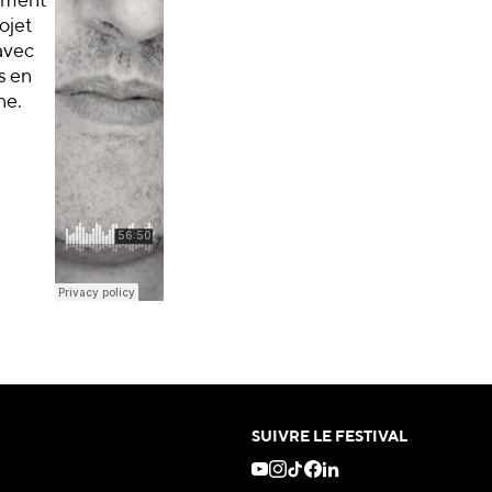
ement
rojet
avec
s en
ne.
SUIVRE LE FESTIVAL