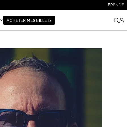
FR
EN
DE
S
A
C
H
E
T
E
R
M
E
S
B
I
L
L
E
T
S
A
C
H
E
T
E
R
M
E
S
B
I
L
L
E
T
S