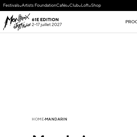
Festivals
Artists Foundation
Cafés
Club
Loft
Shop
61E EDITION
PRO
2-17 juillet 2027
HOME
MANDARIN