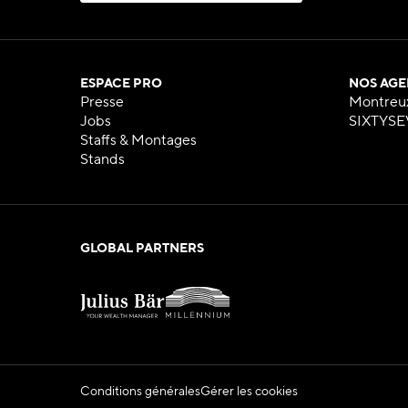
S
'
A
B
O
N
N
E
R
À
L
A
N
E
W
S
L
E
T
T
E
R
ESPACE PRO
NOS AGE
Presse
Montreu
Jobs
SIXTYSE
Staffs & Montages
Stands
GLOBAL PARTNERS
Conditions générales
Gérer les cookies