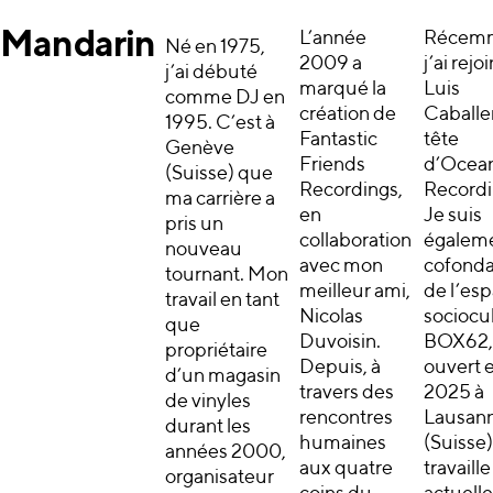
Mandarin
L’année
Récemm
Né en 1975,
2009 a
j’ai rejoi
j’ai débuté
marqué la
Luis
comme DJ en
création de
Caballer
1995. C’est à
Fantastic
tête
Genève
Friends
d’Ocean
(Suisse) que
Recordings,
Recordi
ma carrière a
en
Je suis
pris un
collaboration
égalem
nouveau
avec mon
cofonda
tournant. Mon
meilleur ami,
de l’es
travail en tant
Nicolas
sociocul
que
Duvoisin.
BOX62,
propriétaire
Depuis, à
ouvert 
d’un magasin
travers des
2025 à
de vinyles
rencontres
Lausan
durant les
humaines
(Suisse),
années 2000,
aux quatre
travaille
organisateur