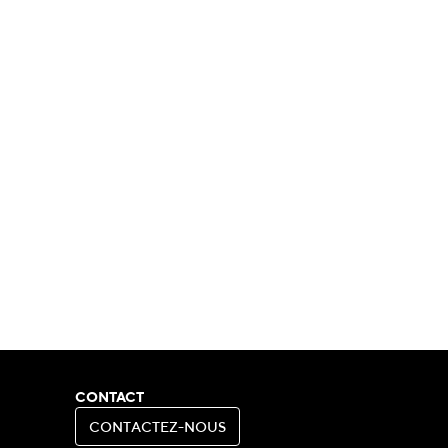
CONTACT
C
O
N
T
A
C
T
E
Z
-
N
O
U
S
C
O
N
T
A
C
T
E
Z
-
N
O
U
S