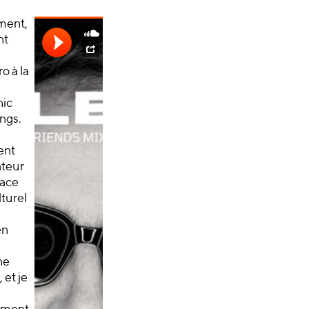
ent,
nt
o à la
ic
ngs.
ent
teur
pace
turel
en
ne
 et je