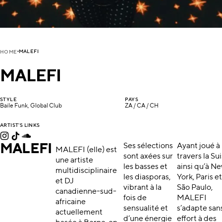
MALEFI
HOME
MALEFI
STYLE
PAYS
Baile Funk, Global Club
ZA / CA / CH
ARTIST'S LINKS
MALEFI
Ses sélections
Ayant joué à
MALEFI (elle) est
sont axées sur
travers la Su
une artiste
les basses et
ainsi qu’à N
multidisciplinaire
les diasporas,
York, Paris e
et DJ
vibrant à la
São Paulo,
canadienne-sud-
fois de
MALEFI
africaine
sensualité et
s’adapte san
actuellement
d’une énergie
effort à des