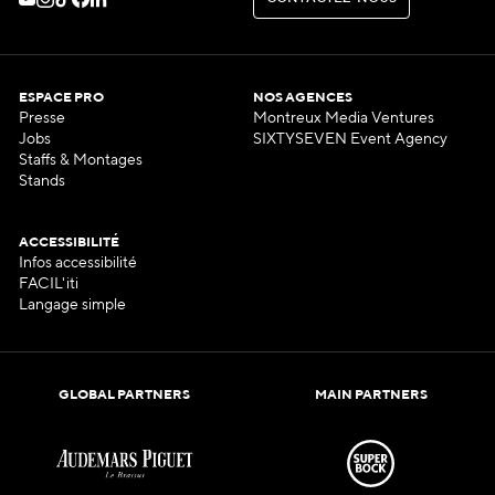
C
O
N
T
A
C
T
E
Z
-
N
O
U
S
ESPACE PRO
NOS AGENCES
Presse
Montreux Media Ventures
Jobs
SIXTYSEVEN Event Agency
Staffs & Montages
Stands
ACCESSIBILITÉ
Infos accessibilité
FACIL'iti
Langage simple
GLOBAL PARTNERS
MAIN PARTNERS