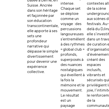
basée à Berne, en
intense.
contextes al
Suisse. Ancrée
Chaque set
de la scène
dans son héritage
se déploie
undergroun
et façonnée par
comme un
aux scènes 
son éducation
voyage : des
festivals. Au
transcontinentale,
percussions
delà du DJin
elle apporte à ses
langoureuses
elle s’investi
sets une
s’entremêlent
dans un trava
profondeur
à des rythmes
de curation 
narrative qui
« global club »
d’organisati
dépasse le simple
profonds,
d’événement
divertissement
superposés à
créant des
pour devenir une
des nuances
espaces
expérience
nostalgiques
inclusifs,
collective.
qui éveillent à
vibrants et
la fois la
sécurisés qu
mémoire et le
privilégient l
mouvement.
joie, l’intimit
Le résultat
le renforce
est un
de la
paysage
communauté