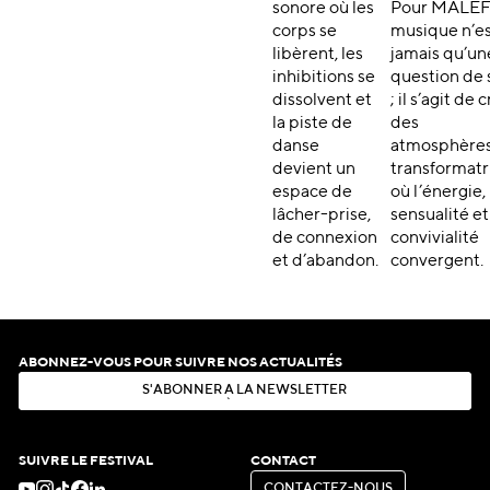
sonore où les
Pour MALEFI
corps se
musique n’e
libèrent, les
jamais qu’un
inhibitions se
question de 
dissolvent et
; il s’agit de 
la piste de
des
danse
atmosphère
devient un
transformatr
espace de
où l’énergie, 
lâcher-prise,
sensualité et
de connexion
convivialité
et d’abandon.
convergent.
ABONNEZ-VOUS POUR SUIVRE NOS ACTUALITÉS
S
'
A
B
O
N
N
E
R
À
L
A
N
E
W
S
L
E
T
T
E
R
S
'
A
B
O
N
N
E
R
À
L
A
N
E
W
S
L
E
T
T
E
R
SUIVRE LE FESTIVAL
CONTACT
C
O
N
T
A
C
T
E
Z
-
N
O
U
S