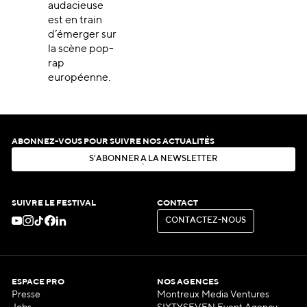
audacieuse
est en train
d’émerger sur
la scène pop-
rap
européenne.
ABONNEZ-VOUS POUR SUIVRE NOS ACTUALITÉS
S
'
A
B
O
N
N
E
R
À
L
A
N
E
W
S
L
E
T
T
E
R
S
'
A
B
O
N
N
E
R
À
L
A
N
E
W
S
L
E
T
T
E
R
SUIVRE LE FESTIVAL
CONTACT
C
O
N
T
A
C
T
E
Z
-
N
O
U
S
C
O
N
T
A
C
T
E
Z
-
N
O
U
S
ESPACE PRO
NOS AGENCES
Presse
Montreux Media Ventures