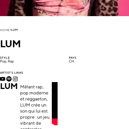
LUM
HOME
LUM
STYLE
PAYS
Pop, Rap
CH
ARTIST'S LINKS
LUM
Mêlant rap,
pop moderne
et reggaeton,
LUM crée un
son qui lui est
propre : un jeu
vibrant de