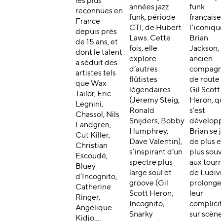
les plus
années jazz
funk
reconnues en
funk, période
française
France
CTI, de Hubert
l’iconiqu
depuis près
Laws. Cette
Brian
de 15 ans, et
fois, elle
Jackson,
dont le talent
explore
ancien
a séduit des
d’autres
compag
artistes tels
flûtistes
de route
que Wax
légendaires
Gil Scott
Tailor, Eric
(Jeremy Steig,
Heron, q
Legnini,
Ronald
s’est
Chassol, Nils
Snijders, Bobby
dévelop
Landgren,
Humphrey,
Brian se 
Cut Killer,
Dave Valentin),
de plus 
Christian
s’inspirant d’un
plus sou
Escoudé,
spectre plus
aux tour
Bluey
large soul et
de Ludiv
d’Incognito,
groove (Gil
prolonge
Catherine
Scott Heron,
leur
Ringer,
Incognito,
complici
Angélique
Snarky
sur scène
Kidjo,…