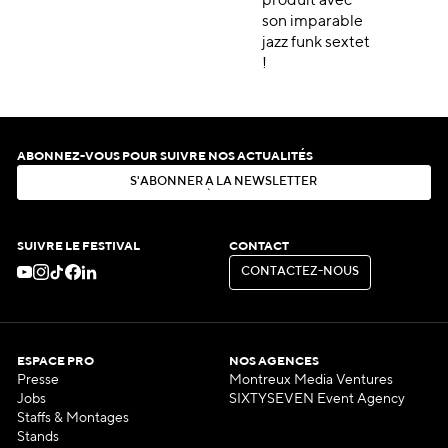
produit avec
son imparable
jazz funk sextet
!
ABONNEZ-VOUS POUR SUIVRE NOS ACTUALITÉS
S
'
A
B
O
N
N
E
R
À
L
A
N
E
W
S
L
E
T
T
E
R
S
'
A
B
O
N
N
E
R
À
L
A
N
E
W
S
L
E
T
T
E
R
SUIVRE LE FESTIVAL
CONTACT
C
O
N
T
A
C
T
E
Z
-
N
O
U
S
C
O
N
T
A
C
T
E
Z
-
N
O
U
S
ESPACE PRO
NOS AGENCES
Presse
Montreux Media Ventures
Jobs
SIXTYSEVEN Event Agency
Staffs & Montages
Stands