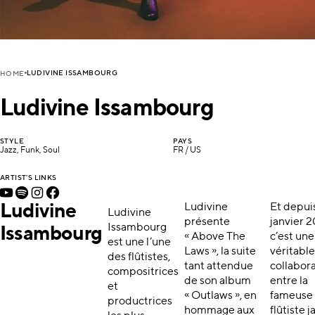
LUDIVINE ISSAMBOURG
HOME
Ludivine Issambourg
STYLE
PAYS
Jazz, Funk, Soul
FR / US
ARTIST'S LINKS
Ludivine
Ludivine
Et depui
Ludivine
présente
janvier 
Issambourg
Issambourg
« Above The
c’est une
est une l’une
Laws », la suite
véritable
des flûtistes,
tant attendue
collabor
compositrices
de son album
entre la
et
« Outlaws », en
fameuse
productrices
hommage aux
flûtiste j