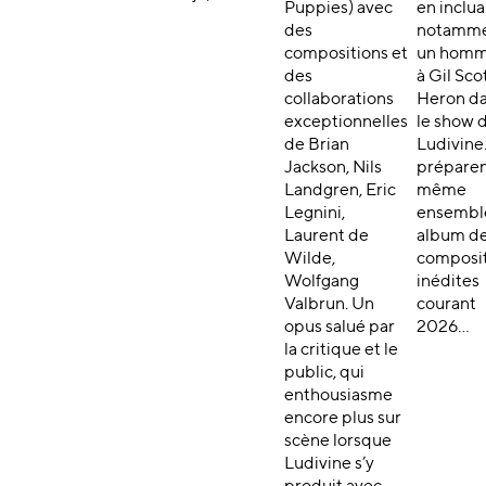
Puppies) avec
en inclua
des
notamm
compositions et
un hom
des
à Gil Sco
collaborations
Heron d
exceptionnelles
le show 
de Brian
Ludivine.
Jackson, Nils
prépare
Landgren, Eric
même
Legnini,
ensembl
Laurent de
album d
Wilde,
composit
Wolfgang
inédites
Valbrun. Un
courant
opus salué par
2026…
la critique et le
public, qui
enthousiasme
encore plus sur
scène lorsque
Ludivine s’y