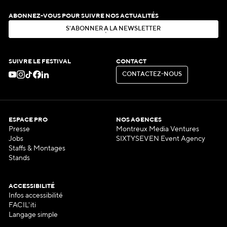
ABONNEZ-VOUS POUR SUIVRE NOS ACTUALITÉS
S
'
A
B
O
N
N
E
R
À
L
A
N
E
W
S
L
E
T
T
E
R
S
'
A
B
O
N
N
E
R
À
L
A
N
E
W
S
L
E
T
T
E
R
SUIVRE LE FESTIVAL
CONTACT
C
O
N
T
A
C
T
E
Z
-
N
O
U
S
C
O
N
T
A
C
T
E
Z
-
N
O
U
S
ESPACE PRO
NOS AGENCES
Presse
Montreux Media Ventures
Jobs
SIXTYSEVEN Event Agency
Staffs & Montages
Stands
ACCESSIBILITÉ
Infos accessibilité
FACIL'iti
Langage simple