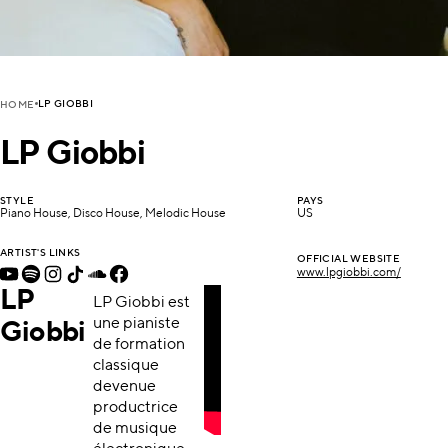
LP GIOBBI
HOME
LP Giobbi
STYLE
PAYS
Piano House, Disco House, Melodic House
US
ARTIST'S LINKS
OFFICIAL WEBSITE
www.lpgiobbi.com/
LP
LP Giobbi est
une pianiste
Giobbi
de formation
classique
devenue
productrice
de musique