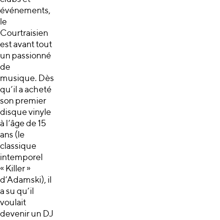
événements,
le
Courtraisien
est avant tout
un passionné
de
musique. Dès
qu’il a acheté
son premier
disque vinyle
à l’âge de 15
ans (le
classique
intemporel
« Killer »
d’Adamski), il
a su qu’il
voulait
devenir un DJ