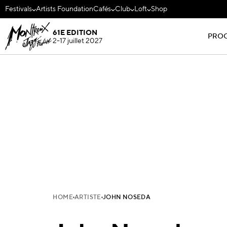
Festivals
Artists Foundation
Cafés
Club
Loft
Shop
61E EDITION
PRO
2-17 juillet 2027
HOME
ARTISTE
JOHN NOSEDA