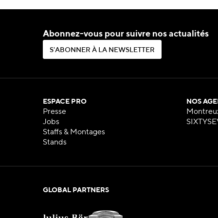
Abonnez-vous pour suivre nos actualités
S
'
A
B
O
N
N
E
R
À
L
A
N
E
W
S
L
E
T
T
E
R
S
'
A
B
O
N
N
E
R
À
L
A
N
E
W
S
L
E
T
T
E
R
ESPACE PRO
NOS AGE
Presse
Montreu
Jobs
SIXTYSE
Staffs & Montages
Stands
GLOBAL PARTNERS