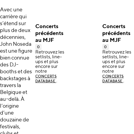
Avec une
carrière qui
s’étend sur
Concerts
Concerts
plus de deux
précédents
précédents
décennies,
au MJF
au MJF
John Noseda
0
0
est une figure
Retrouvez les
Retrouvez les
setlists, line-
setlists, line-
bien connue
ups et plus
ups et plus
des DJ-
encore sur
encore sur
booths et des
notre
notre
CONCERTS
CONCERTS
backstages à
.
.
DATABASE
DATABASE
travers la
Belgique et
au-delà. À
l’origine
d’une
douzaine de
festivals,
clubs et