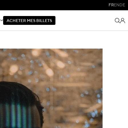
FR
EN
DE
S
A
C
H
E
T
E
R
M
E
S
B
I
L
L
E
T
S
A
C
H
E
T
E
R
M
E
S
B
I
L
L
E
T
S