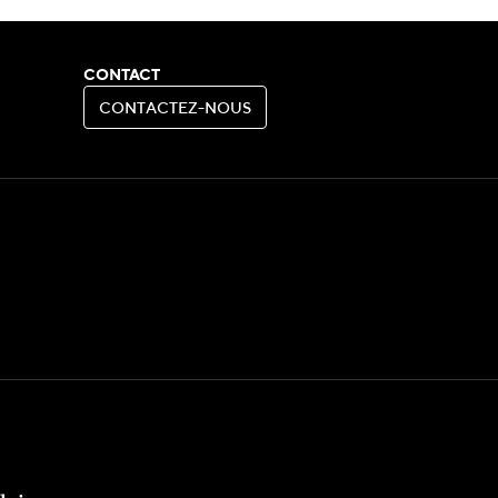
CONTACT
C
O
N
T
A
C
T
E
Z
-
N
O
U
S
C
O
N
T
A
C
T
E
Z
-
N
O
U
S