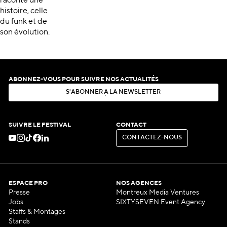
raconte une
histoire, celle
du funk et de
son évolution.
ABONNEZ-VOUS POUR SUIVRE NOS ACTUALITÉS
S
'
A
B
O
N
N
E
R
À
L
A
N
E
W
S
L
E
T
T
E
R
S
'
A
B
O
N
N
E
R
À
L
A
N
E
W
S
L
E
T
T
E
R
SUIVRE LE FESTIVAL
CONTACT
C
O
N
T
A
C
T
E
Z
-
N
O
U
S
C
O
N
T
A
C
T
E
Z
-
N
O
U
S
ESPACE PRO
NOS AGENCES
Presse
Montreux Media Ventures
Jobs
SIXTYSEVEN Event Agency
Staffs & Montages
Stands