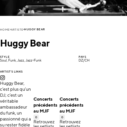
HUGGY BEAR
HOME
ARTISTE
Huggy Bear
STYLE
PAYS
Soul, Funk, Jazz, Jazz-Funk
DZ/CH
ARTIST'S LINKS
Huggy Bear,
c’est plus qu’un
DJ; c’est un
Concerts
Concerts
véritable
précédents
précédents
ambassadeur
au MJF
au MJF
du funk, un
0
0
passionné qui a
Retrouvez
Retrouvez
su rester fidèle
les setlists,
les setlists,