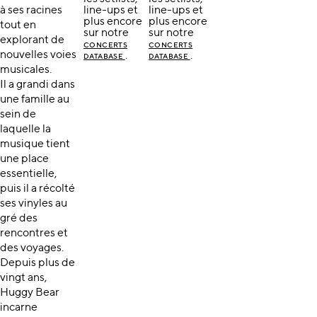
à ses racines
line-ups et
line-ups et
plus encore
plus encore
tout en
sur notre
sur notre
explorant de
CONCERTS
CONCERTS
nouvelles voies
.
.
DATABASE
DATABASE
musicales.
Il a grandi dans
une famille au
sein de
laquelle la
musique tient
une place
essentielle,
puis il a récolté
ses vinyles au
gré des
rencontres et
des voyages.
Depuis plus de
vingt ans,
Huggy Bear
incarne