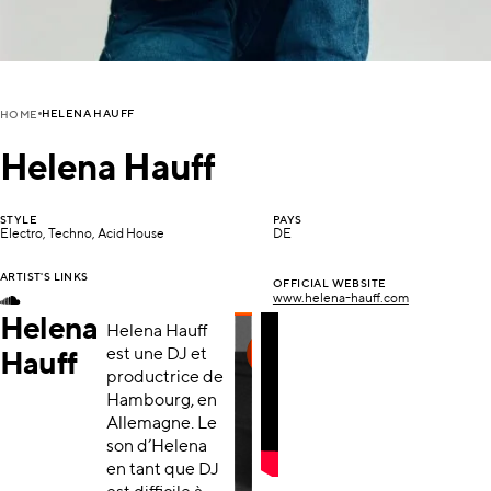
HELENA HAUFF
HOME
Helena Hauff
STYLE
PAYS
Electro, Techno, Acid House
DE
ARTIST'S LINKS
OFFICIAL WEBSITE
www.helena-hauff.com
Helena
Helena Hauff
est une DJ et
Hauff
productrice de
Hambourg, en
Allemagne. Le
son d’Helena
en tant que DJ