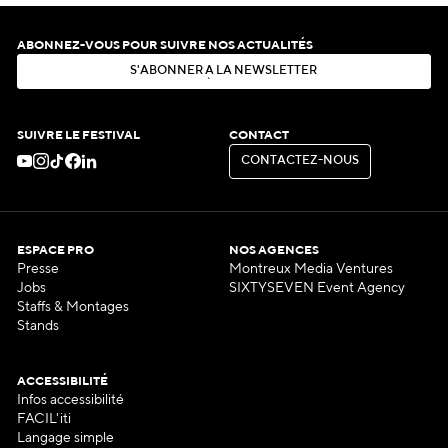
ABONNEZ-VOUS POUR SUIVRE NOS ACTUALITÉS
S
'
A
B
O
N
N
E
R
À
L
A
N
E
W
S
L
E
T
T
E
R
S
'
A
B
O
N
N
E
R
À
L
A
N
E
W
S
L
E
T
T
E
R
SUIVRE LE FESTIVAL
CONTACT
C
O
N
T
A
C
T
E
Z
-
N
O
U
S
C
O
N
T
A
C
T
E
Z
-
N
O
U
S
ESPACE PRO
NOS AGENCES
Presse
Montreux Media Ventures
Jobs
SIXTYSEVEN Event Agency
Staffs & Montages
Stands
ACCESSIBILITÉ
Infos accessibilité
FACIL'iti
Langage simple