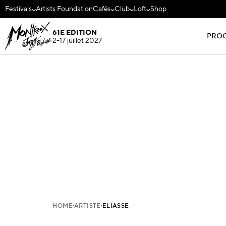
Festivals
Artists Foundation
Cafés
Club
Loft
Shop
61E EDITION
PRO
2-17 juillet 2027
HOME
ARTISTE
ELIASSE