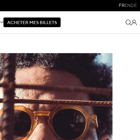
FR
EN
DE
S
A
C
H
E
T
E
R
M
E
S
B
I
L
L
E
T
S
A
C
H
E
T
E
R
M
E
S
B
I
L
L
E
T
S