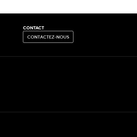
CONTACT
C
O
N
T
A
C
T
E
Z
-
N
O
U
S
C
O
N
T
A
C
T
E
Z
-
N
O
U
S