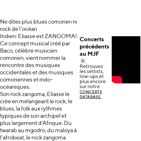
Ne dites plus blues comorien ni
rock de l’océan
Indien: Eliasse est ZANGOMA!
Concerts
Ce concept musical créé par
précédents
Baco, célèbre musicien
au MJF
comorien, vient nommer la
0
rencontre des musiques
Retrouvez
les setlists,
occidentales et des musiques
line-ups et
comoriennes et indo-
plus encore
océaniques.
sur notre
CONCERTS
Son rock zangoma, Eliasse le
.
DATABASE
crée en mélangeant le rock, le
blues, la folk aux rythmes
typiques de son archipel et
plus largement d’Afrique. Du
twarab au mgodro, du maloya à
l’afrobeat, le rock zangoma