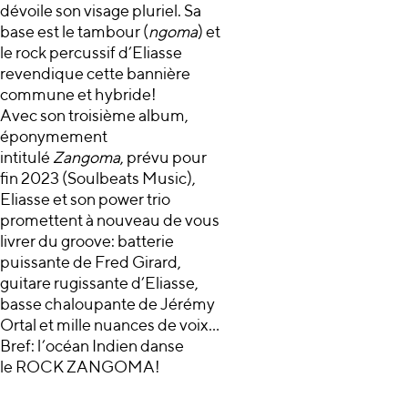
dévoile son visage pluriel. Sa
base est le tambour (
ngoma
) et
le rock percussif d’Eliasse
revendique cette bannière
commune et hybride!
Avec son troisième album,
éponymement
intitulé
Zangoma
, prévu pour
fin 2023 (Soulbeats Music),
Eliasse et son power trio
promettent à nouveau de vous
livrer du groove: batterie
puissante de Fred Girard,
guitare rugissante d’Eliasse,
basse chaloupante de Jérémy
Ortal et mille nuances de voix…
Bref: l’océan Indien danse
le ROCK ZANGOMA!