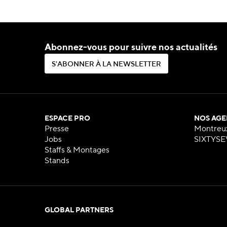
Abonnez-vous pour suivre nos actualités
S
'
A
B
O
N
N
E
R
À
L
A
N
E
W
S
L
E
T
T
E
R
S
'
A
B
O
N
N
E
R
À
L
A
N
E
W
S
L
E
T
T
E
R
ESPACE PRO
NOS AGE
Presse
Montreu
Jobs
SIXTYSE
Staffs & Montages
Stands
GLOBAL PARTNERS