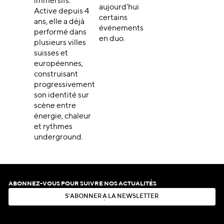
immersifs.
aujourd’hui
Active depuis 4
certains
ans, elle a déjà
événements
performé dans
en duo.
plusieurs villes
suisses et
européennes,
construisant
progressivement
son identité sur
scène entre
énergie, chaleur
et rythmes
underground.
ABONNEZ-VOUS POUR SUIVRE NOS ACTUALITÉS
S
'
A
B
O
N
N
E
R
À
L
A
N
E
W
S
L
E
T
T
E
R
S
'
A
B
O
N
N
E
R
À
L
A
N
E
W
S
L
E
T
T
E
R