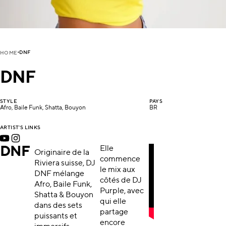
DNF
HOME
DNF
STYLE
PAYS
Afro, Baile Funk, Shatta, Bouyon
BR
ARTIST'S LINKS
DNF
Elle
Originaire de la
commence
Riviera suisse, DJ
le mix aux
DNF mélange
côtés de DJ
Afro, Baile Funk,
Purple, avec
Shatta & Bouyon
qui elle
dans des sets
partage
puissants et
encore