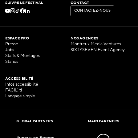
SUIVRE LE FESTIVAL
CONTACT
C
O
N
T
A
C
T
E
Z
-
N
O
U
S
C
O
N
T
A
C
T
E
Z
-
N
O
U
S
ESPACE PRO
NOS AGENCES
Presse
Montreux Media Ventures
Jobs
SIXTYSEVEN Event Agency
Staffs & Montages
Stands
ACCESSIBILITÉ
Infos accessibilité
FACIL'iti
Langage simple
GLOBAL PARTNERS
MAIN PARTNERS