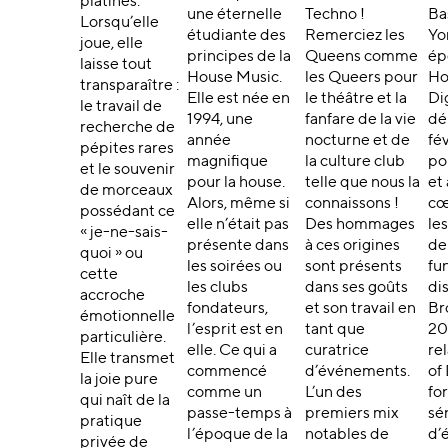
platines.
une éternelle
Techno !
Ba
Lorsqu’elle
étudiante des
Remerciez les
Yor
joue, elle
principes de la
Queens comme
ép
laisse tout
House Music.
les Queers pour
Ho
transparaître :
Elle est née en
le théâtre et la
Di
le travail de
1994, une
fanfare de la vie
dé
recherche de
année
nocturne et de
fé
pépites rares
magnifique
la culture club
po
et le souvenir
pour la house.
telle que nous la
et 
de morceaux
Alors, même si
connaissons !
cœ
possédant ce
elle n’était pas
Des hommages
le
« je-ne-sais-
présente dans
à ces origines
de
quoi » ou
les soirées ou
sont présents
fun
cette
les clubs
dans ses goûts
di
accroche
fondateurs,
et son travail en
Br
émotionnelle
l’esprit est en
tant que
202
particulière.
elle. Ce qui a
curatrice
re
Elle transmet
commencé
d’événements.
of
la joie pure
comme un
L’un des
fo
qui naît de la
passe-temps à
premiers mix
sé
pratique
l’époque de la
notables de
d’
privée de