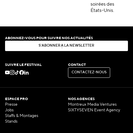
soirées des
États-Unis.
ABONNEZ-VOUS POUR SUIVRE NOS ACTUALITÉS
S
'
A
B
O
N
N
E
R
À
L
A
N
E
W
S
L
E
T
T
E
R
S
'
A
B
O
N
N
E
R
À
L
A
N
E
W
S
L
E
T
T
E
R
SUIVRE LE FESTIVAL
CONTACT
C
O
N
T
A
C
T
E
Z
-
N
O
U
S
C
O
N
T
A
C
T
E
Z
-
N
O
U
S
ESPACE PRO
NOS AGENCES
Presse
Montreux Media Ventures
Jobs
SIXTYSEVEN Event Agency
Staffs & Montages
Stands