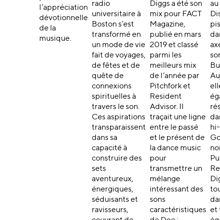
radio
Diggs a été son
au
l’appréciation
universitaire à
mix pour FACT
Di
dévotionnelle
Boston s’est
Magazine,
pi
de la
transformé en
publié en mars
da
musique.
un mode de vie
2019 et classé
ax
fait de voyages,
parmi les
son
de fêtes et de
meilleurs mix
Bu
quête de
de l’année par
Au
connexions
Pitchfork et
ell
spirituelles à
Resident
ég
travers le son.
Advisor. Il
ré
Ces aspirations
traçait une ligne
da
transparaissent
entre le passé
hi-
dans sa
et le présent de
Go
capacité à
la dance music
n
construire des
pour
Pu
sets
transmettre un
Re
aventureux,
mélange
Di
énergiques,
intéressant des
to
séduisants et
sons
da
ravisseurs,
caractéristiques
et 