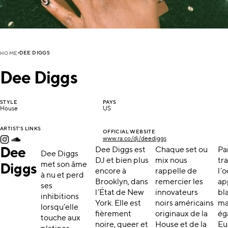
DEE DIGGS
HOME
Dee Diggs
STYLE
PAYS
House
US
ARTIST'S LINKS
OFFICIAL WEBSITE
www.ra.co/dj/deediggs
Dee
Dee Diggs est
Chaque set ou
Par
Dee Diggs
DJ et bien plus
mix nous
tr
met son âme
Diggs
encore à
rappelle de
l’
à nu et perd
Brooklyn, dans
remercier les
ap
ses
l’État de New
innovateurs
bla
inhibitions
York. Elle est
noirs américains
ma
lorsqu’elle
fièrement
originaux de la
ég
touche aux
noire, queer et
House et de la
Eu