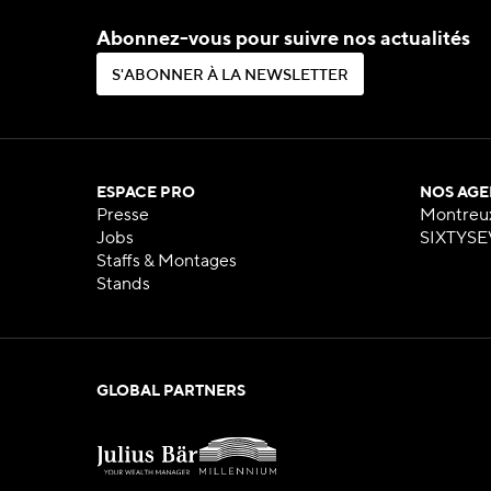
Abonnez-vous pour suivre nos actualités
S
'
A
B
O
N
N
E
R
À
L
A
N
E
W
S
L
E
T
T
E
R
S
'
A
B
O
N
N
E
R
À
L
A
N
E
W
S
L
E
T
T
E
R
ESPACE PRO
NOS AGE
Presse
Montreu
Jobs
SIXTYSE
Staffs & Montages
Stands
GLOBAL PARTNERS