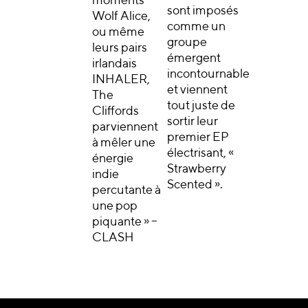
moments
sont imposés
Wolf Alice,
comme un
ou même
groupe
leurs pairs
émergent
irlandais
incontournable
INHALER,
et viennent
The
tout juste de
Cliffords
sortir leur
parviennent
premier EP
à mêler une
électrisant, «
énergie
Strawberry
indie
Scented ».
percutante à
une pop
piquante » –
CLASH