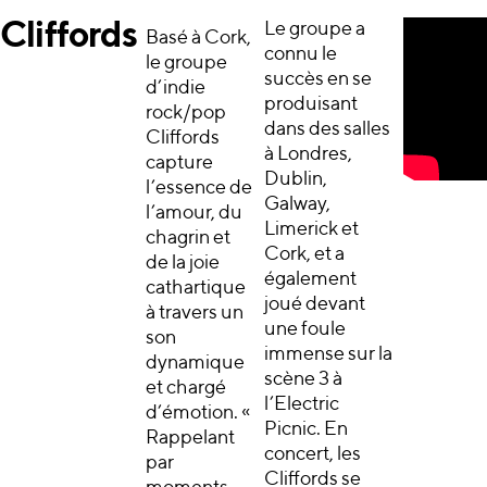
Cliffords
Le groupe a
Basé à Cork,
connu le
le groupe
succès en se
d’indie
produisant
rock/pop
dans des salles
Cliffords
à Londres,
capture
Dublin,
l’essence de
Galway,
l’amour, du
Limerick et
chagrin et
Cork, et a
de la joie
également
cathartique
joué devant
à travers un
une foule
son
immense sur la
dynamique
scène 3 à
et chargé
l’Electric
d’émotion. «
Picnic. En
Rappelant
concert, les
par
Cliffords se