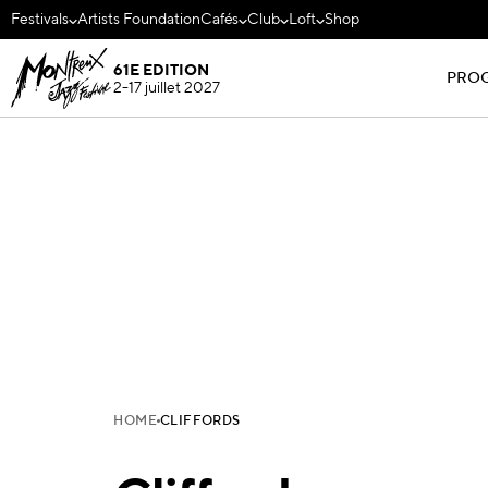
Festivals
Artists Foundation
Cafés
Club
Loft
Shop
61E EDITION
PRO
2-17 juillet 2027
HOME
CLIFFORDS