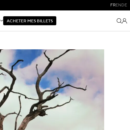
FR
EN
DE
S
A
C
H
E
T
E
R
M
E
S
B
I
L
L
E
T
S
A
C
H
E
T
E
R
M
E
S
B
I
L
L
E
T
S