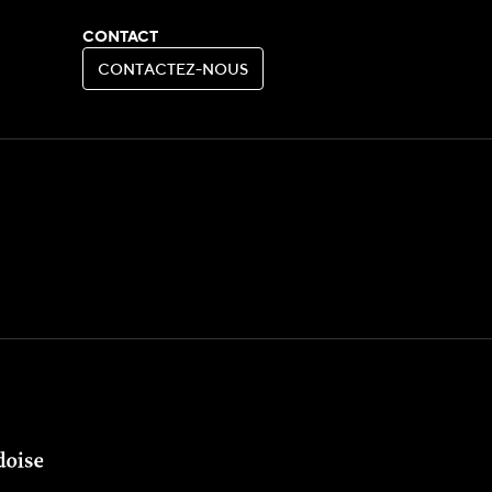
CONTACT
C
O
N
T
A
C
T
E
Z
-
N
O
U
S
C
O
N
T
A
C
T
E
Z
-
N
O
U
S