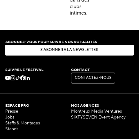
dans des
clubs
intimes.
ABONNEZ-VOUS POUR SUIVRE NOS ACTUALITÉS
S
'
A
B
O
N
N
E
R
À
L
A
N
E
W
S
L
E
T
T
E
R
S
'
A
B
O
N
N
E
R
À
L
A
N
E
W
S
L
E
T
T
E
R
SUIVRE LE FESTIVAL
CONTACT
C
O
N
T
A
C
T
E
Z
-
N
O
U
S
C
O
N
T
A
C
T
E
Z
-
N
O
U
S
ESPACE PRO
NOS AGENCES
Presse
Montreux Media Ventures
Jobs
SIXTYSEVEN Event Agency
Staffs & Montages
Stands