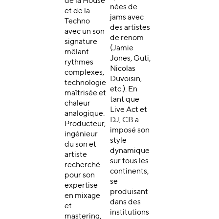
de la House
nées de
et de la
jams avec
Techno
des artistes
avec un son
de renom
signature
(Jamie
mêlant
Jones, Guti,
rythmes
Nicolas
complexes,
Duvoisin,
technologie
etc.). En
maîtrisée et
tant que
chaleur
Live Act et
analogique.
DJ, CB a
Producteur,
imposé son
ingénieur
style
du son et
dynamique
artiste
sur tous les
recherché
continents,
pour son
se
expertise
produisant
en mixage
dans des
et
institutions
mastering,