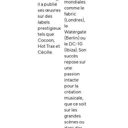
mondiales
il a publié
comme le
ses œuvres
fabric
sur des
(Londres),
labels
le
prestigieux
Watergate
tels que
(Berlin) ou
Cocoon,
le DC-10
Hot Trax et
(Ibiza). Son
Cécille.
succès
repose sur
une
passion
intacte
pour la
création
musicale,
que ce soit
sur les
grandes
scènes ou