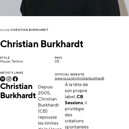
CHRISTIAN BURKHARDT
HOME
Christian Burkhardt
STYLE
PAYS
House, Techno
DE
ARTIST'S LINKS
OFFICIAL WEBSITE
www.ra.co/dj/christianburkhardt
Christian
À la tête de
Depuis
son propre
2005,
Burkhardt
label,
CB
Christian
Sessions
, il
Burkhardt
privilégie
(CB)
des
repousse
créations
les limites
spontanées