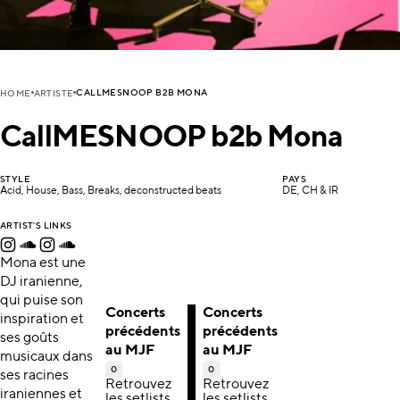
CALLMESNOOP B2B MONA
HOME
ARTISTE
CallMESNOOP b2b Mona
STYLE
PAYS
Acid, House, Bass, Breaks, deconstructed beats
DE, CH & IR
ARTIST'S LINKS
Mona est une
DJ iranienne,
qui puise son
Concerts
Concerts
inspiration et
précédents
précédents
ses goûts
au MJF
au MJF
musicaux dans
0
0
ses racines
Retrouvez
Retrouvez
iraniennes et
les setlists,
les setlists,