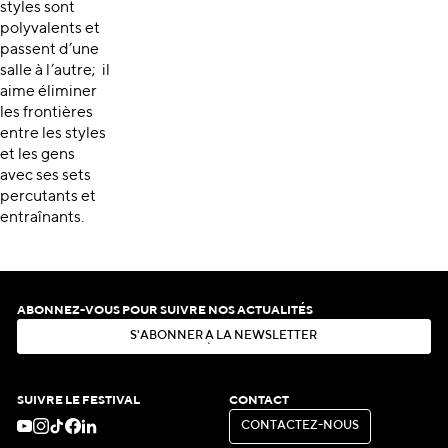
styles sont
polyvalents et
passent d’une
salle à l’autre; il
aime éliminer
les frontières
entre les styles
et les gens
avec ses sets
percutants et
entraînants.
ABONNEZ-VOUS POUR SUIVRE NOS ACTUALITÉS
S
'
A
B
O
N
N
E
R
À
L
A
N
E
W
S
L
E
T
T
E
R
S
'
A
B
O
N
N
E
R
À
L
A
N
E
W
S
L
E
T
T
E
R
SUIVRE LE FESTIVAL
CONTACT
C
O
N
T
A
C
T
E
Z
-
N
O
U
S
C
O
N
T
A
C
T
E
Z
-
N
O
U
S