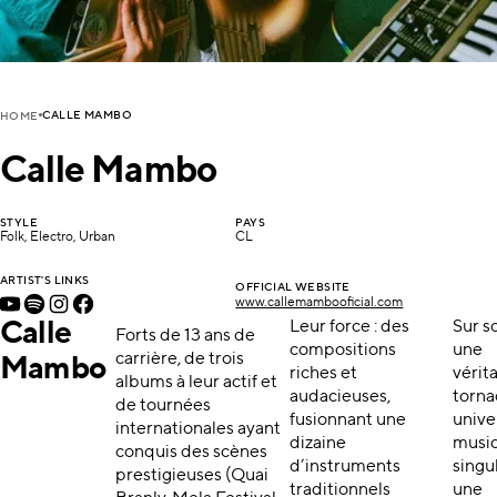
CALLE MAMBO
HOME
Calle Mambo
STYLE
PAYS
Folk, Electro, Urban
CL
ARTIST'S LINKS
OFFICIAL WEBSITE
www.callemambooficial.com
Calle
Leur force : des
Sur s
Forts de 13 ans de
compositions
une
carrière, de trois
Mambo
riches et
vérit
albums à leur actif et
audacieuses,
torna
de tournées
fusionnant une
unive
internationales ayant
dizaine
music
conquis des scènes
d’instruments
singul
prestigieuses (Quai
traditionnels
une