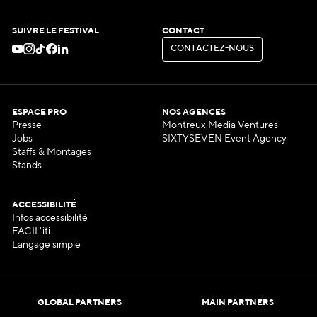
SUIVRE LE FESTIVAL
CONTACT
C
O
N
T
A
C
T
E
Z
-
N
O
U
S
C
O
N
T
A
C
T
E
Z
-
N
O
U
S
ESPACE PRO
NOS AGENCES
Presse
Montreux Media Ventures
Jobs
SIXTYSEVEN Event Agency
Staffs & Montages
Stands
ACCESSIBILITÉ
Infos accessibilité
FACIL'iti
Langage simple
GLOBAL PARTNERS
MAIN PARTNERS