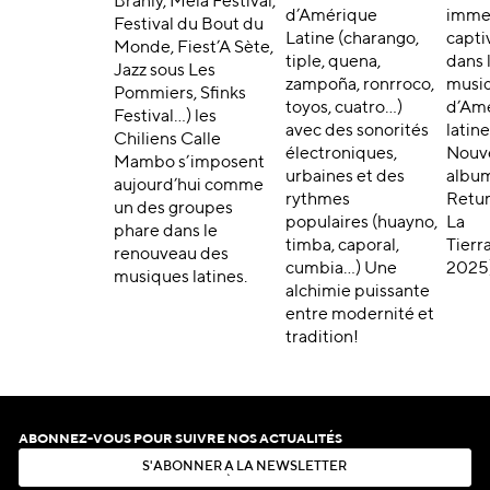
Branly, Mela Festival,
d’Amérique
imme
Festival du Bout du
Latine (charango,
capti
Monde, Fiest’A Sète,
tiple, quena,
dans 
Jazz sous Les
zampoña, ronrroco,
musi
Pommiers, Sfinks
toyos, cuatro…)
d’Am
Festival…) les
avec des sonorités
latine
Chiliens Calle
électroniques,
Nouv
Mambo s’imposent
urbaines et des
album
aujourd’hui comme
rythmes
Retu
un des groupes
populaires (huayno,
La
phare dans le
timba, caporal,
Tierra
renouveau des
cumbia…) Une
2025
musiques latines.
alchimie puissante
entre modernité et
tradition!
ABONNEZ-VOUS POUR SUIVRE NOS ACTUALITÉS
S
'
A
B
O
N
N
E
R
À
L
A
N
E
W
S
L
E
T
T
E
R
S
'
A
B
O
N
N
E
R
À
L
A
N
E
W
S
L
E
T
T
E
R