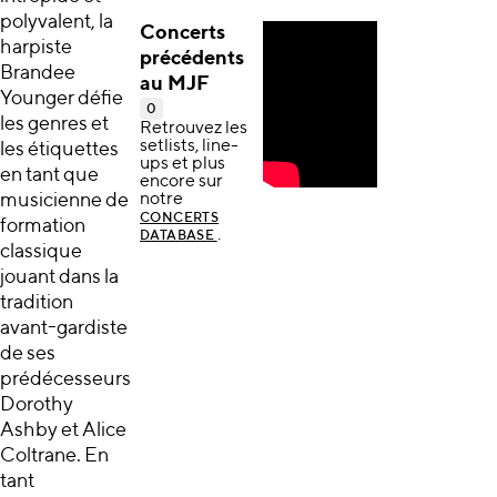
polyvalent, la
Concerts
harpiste
précédents
Brandee
au MJF
Younger défie
0
les genres et
Retrouvez les
setlists, line-
les étiquettes
ups et plus
en tant que
encore sur
musicienne de
notre
CONCERTS
formation
.
DATABASE
classique
jouant dans la
tradition
avant-gardiste
de ses
prédécesseurs
Dorothy
Ashby et Alice
Coltrane. En
tant