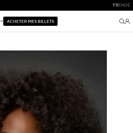
FR
EN
DE
S
A
C
H
E
T
E
R
M
E
S
B
I
L
L
E
T
S
A
C
H
E
T
E
R
M
E
S
B
I
L
L
E
T
S