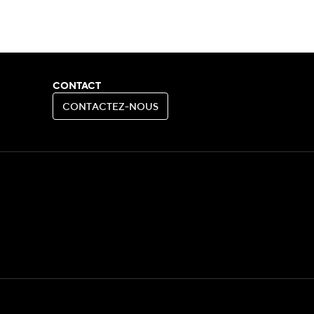
CONTACT
C
O
N
T
A
C
T
E
Z
-
N
O
U
S
C
O
N
T
A
C
T
E
Z
-
N
O
U
S