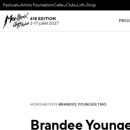
Festivals
Artists Foundation
Cafés
Club
Loft
Shop
61E EDITION
PRO
2-17 juillet 2027
HOME
ARTISTE
BRANDEE YOUNGER TRIO
Brandee Younger