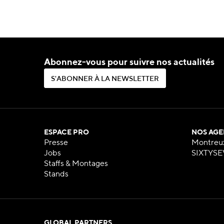
Abonnez-vous pour suivre nos actualités
S
'
A
B
O
N
N
E
R
À
L
A
N
E
W
S
L
E
T
T
E
R
S
'
A
B
O
N
N
E
R
À
L
A
N
E
W
S
L
E
T
T
E
R
ESPACE PRO
NOS AGE
Presse
Montreu
Jobs
SIXTYSE
Staffs & Montages
Stands
GLOBAL PARTNERS