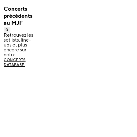
Concerts
précédents
au MJF
0
Retrouvez les
setlists, line-
ups et plus
encore sur
notre
CONCERTS
.
DATABASE