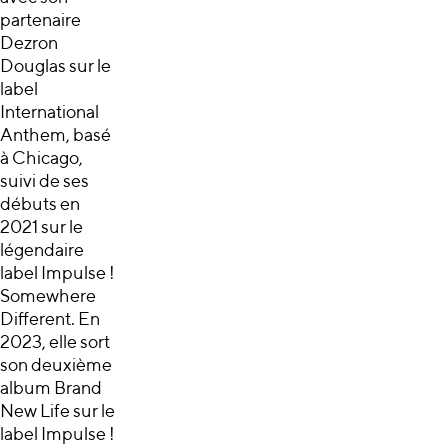
partenaire
Dezron
Douglas sur le
label
International
Anthem, basé
à Chicago,
suivi de ses
débuts en
2021 sur le
légendaire
label Impulse !
Somewhere
Different. En
2023, elle sort
son deuxième
album Brand
New Life sur le
label Impulse !