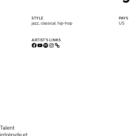
STYLE
PAYS
jazz, classical, hip-hop
US
ARTIST'S LINKS
Talent
intrépide et