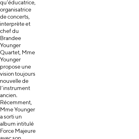
qu’éducatrice,
organisatrice
de concerts,
interprète et
chef du
Brandee
Younger
Quartet, Mme
Younger
propose une
vision toujours
nouvelle de
l’instrument
ancien.
Récemment,
Mme Younger
a sorti un
album intitulé
Force Majeure
avec son