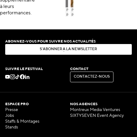
supplémentaire
à leurs
performances.
ABONNEZ-VOUS POUR SUIVRE NOS ACTUALITÉS
S
'
A
B
O
N
N
E
R
À
L
A
N
E
W
S
L
E
T
T
E
R
S
'
A
B
O
N
N
E
R
À
L
A
N
E
W
S
L
E
T
T
E
R
SUIVRE LE FESTIVAL
CONTACT
C
O
N
T
A
C
T
E
Z
-
N
O
U
S
C
O
N
T
A
C
T
E
Z
-
N
O
U
S
ESPACE PRO
NOS AGENCES
Presse
Montreux Media Ventures
Jobs
SIXTYSEVEN Event Agency
Staffs & Montages
Stands