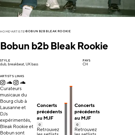
BOBUN B2B BLEAK ROOKIE
HOME
ARTISTE
Bobun b2b Bleak Rookie
STYLE
PAYS
dub, breakbeat, UK bass
CH
ARTIST'S LINKS
Curateurs
musicaux du
Bourg club à
Concerts
Concerts
Lausanne et
précédents
précédents
DJs
au MJF
au MJF
expérimentés,
0
0
Bleak Rookie et
Retrouvez
Retrouvez
Bobun sont
les setlists,
les setlists,