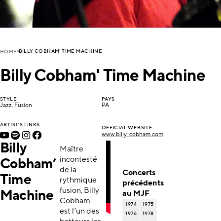
BILLY COBHAM’ TIME MACHINE
HOME
Billy Cobham' Time Machine
STYLE
PAYS
Jazz, Fusion
PA
ARTIST'S LINKS
OFFICIAL WEBSITE
www.billy-cobham.com
Billy
Maître
incontesté
Cobham’
de la
Concerts
Time
rythmique
précédents
fusion, Billy
Machine
au MJF
Cobham
1974
1975
est l’un des
1976
1978