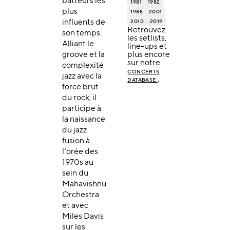
batteurs les
1981
1982
plus
1988
2001
influents de
2010
2019
Retrouvez
son temps.
les setlists,
Alliant le
line-ups et
groove et la
plus encore
sur notre
complexité
CONCERTS
jazz avec la
.
DATABASE
force brut
du rock, il
participe à
la naissance
du jazz
fusion à
l’orée des
1970s au
sein du
Mahavishnu
Orchestra
et avec
Miles Davis
sur les