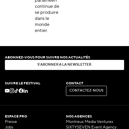
panaméen
continue de
se produire
dans le
monde
entier.
ABONNEZ-VOUS POUR SUIVRE NOS ACTUALITÉS
S
'
A
B
O
N
N
E
R
À
L
A
N
E
W
S
L
E
T
T
E
R
S
'
A
B
O
N
N
E
R
À
L
A
N
E
W
S
L
E
T
T
E
R
SUIVRE LE FESTIVAL
CONTACT
C
O
N
T
A
C
T
E
Z
-
N
O
U
S
C
O
N
T
A
C
T
E
Z
-
N
O
U
S
ESPACE PRO
NOS AGENCES
Presse
Montreux Media Ventures
Jobs
SIXTYSEVEN Event Agency