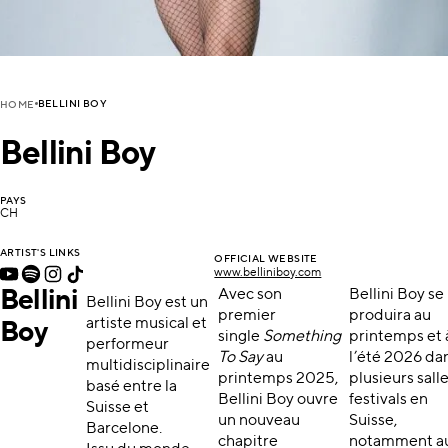
BELLINI BOY
HOME
Bellini Boy
PAYS
CH
ARTIST'S LINKS
OFFICIAL WEBSITE
www.belliniboy.com
Bellini
Avec son
Bellini Boy se
Bellini Boy est un
premier
produira au
artiste musical et
Boy
single
Something
printemps et 
performeur
To Say
au
l’été 2026 da
multidisciplinaire
printemps 2025,
plusieurs sall
basé entre la
Bellini Boy ouvre
festivals en
Suisse et
un nouveau
Suisse,
Barcelone.
chapitre
notamment a