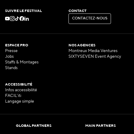
SUIVRE LE FESTIVAL
CONTACT
C
O
N
T
A
C
T
E
Z
-
N
O
U
S
C
O
N
T
A
C
T
E
Z
-
N
O
U
S
ESPACE PRO
NOS AGENCES
Presse
Montreux Media Ventures
Jobs
SIXTYSEVEN Event Agency
Staffs & Montages
Stands
ACCESSIBILITÉ
Infos accessibilité
FACIL'iti
Langage simple
GLOBAL PARTNERS
MAIN PARTNERS