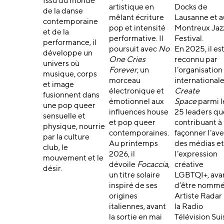
Issu du monde
artistique en
Docks de
de la danse
mêlant écriture
Lausanne et a
contemporaine
pop et intensité
Montreux Jaz
et de la
performative. Il
Festival.
performance, il
poursuit avec
No
En 2025, il es
développe un
One Cries
reconnu par
univers où
Forever
, un
l’organisation
musique, corps
morceau
international
et image
électronique et
Create
fusionnent dans
émotionnel aux
Space
parmi l
une pop queer
influences house
25 leaders qu
sensuelle et
et pop queer
contribuant à
physique, nourrie
contemporaines.
façonner l’ave
par la culture
Au printemps
des médias et
club, le
2026, il
l’expression
mouvement et le
dévoile
Focaccia
,
créative
désir.
un titre solaire
LGBTQI+, ava
inspiré de ses
d’être nomm
origines
Artiste Radar
italiennes, avant
la Radio
la sortie en mai
Télévision Sui