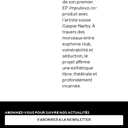
de son premier
EP
Impulsivo
, co-
produit avec
l’artiste suisse
Gaspar Narby. À
travers des
morceaux entre
euphorie club,
vulnérabilité et
séduction, le
projet affirme
une esthétique
libre, théâtrale et
profondément
incarnée.
ABONNEZ-VOUS POUR SUIVRE NOS ACTUALITÉS
S
'
A
B
O
N
N
E
R
À
L
A
N
E
W
S
L
E
T
T
E
R
S
'
A
B
O
N
N
E
R
À
L
A
N
E
W
S
L
E
T
T
E
R