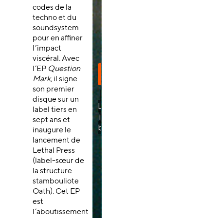
codes de la
techno et du
soundsystem
pour en affiner
l’impact
viscéral. Avec
l’EP
Question
Mark
, il signe
son premier
disque sur un
label tiers en
sept ans et
inaugure le
lancement de
Lethal Press
(label-sœur de
la structure
stambouliote
Oath). Cet EP
est
l’aboutissement