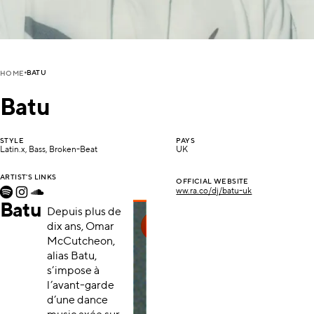
BATU
HOME
Batu
STYLE
PAYS
Latin.x, Bass, Broken-Beat
UK
ARTIST'S LINKS
OFFICIAL WEBSITE
ww.ra.co/dj/batu-uk
Batu
Depuis plus de
dix ans, Omar
McCutcheon,
alias Batu,
s’impose à
l’avant-garde
d’une dance