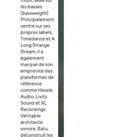
music axée sur
les basses
(
bassweight
).
Principalement
centré sur ses
propres labels,
Timedance et A
Long Strange
Dream, il a
également
marqué de son
empreinte des
plateformes de
référence
comme Hessle
Audio, Livity
Sound et XL
Recordings.
Véritable
architecte
sonore, Batu
déconstruit les