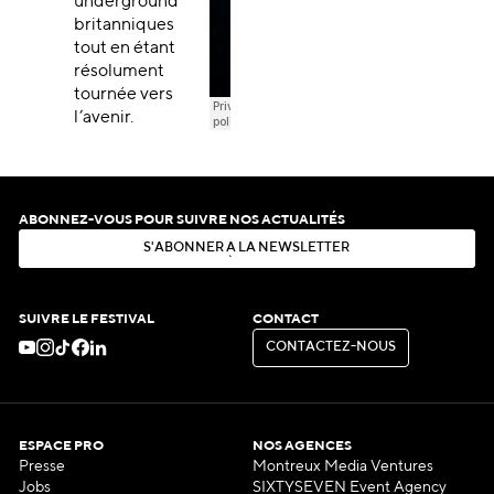
underground
britanniques
tout en étant
résolument
tournée vers
l’avenir.
ABONNEZ-VOUS POUR SUIVRE NOS ACTUALITÉS
S
'
A
B
O
N
N
E
R
À
L
A
N
E
W
S
L
E
T
T
E
R
S
'
A
B
O
N
N
E
R
À
L
A
N
E
W
S
L
E
T
T
E
R
SUIVRE LE FESTIVAL
CONTACT
C
O
N
T
A
C
T
E
Z
-
N
O
U
S
C
O
N
T
A
C
T
E
Z
-
N
O
U
S
ESPACE PRO
NOS AGENCES
Presse
Montreux Media Ventures
Jobs
SIXTYSEVEN Event Agency