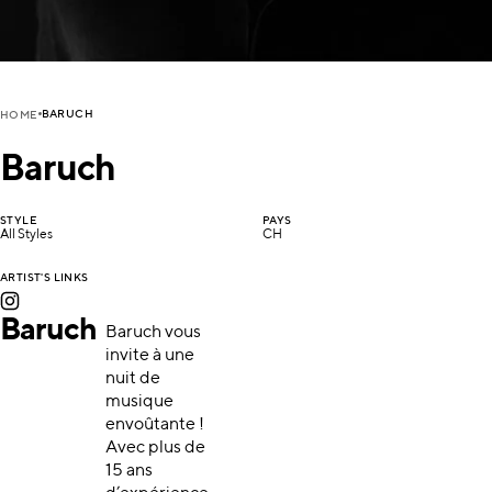
BARUCH
HOME
Baruch
STYLE
PAYS
All Styles
CH
ARTIST'S LINKS
Baruch
Baruch vous
invite à une
nuit de
musique
envoûtante !
Avec plus de
15 ans