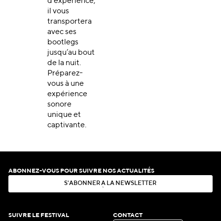
d’expérience,
il vous
transportera
avec ses
bootlegs
jusqu’au bout
de la nuit.
Préparez-
vous à une
expérience
sonore
unique et
captivante.
ABONNEZ-VOUS POUR SUIVRE NOS ACTUALITÉS
S
'
A
B
O
N
N
E
R
À
L
A
N
E
W
S
L
E
T
T
E
R
S
'
A
B
O
N
N
E
R
À
L
A
N
E
W
S
L
E
T
T
E
R
SUIVRE LE FESTIVAL
CONTACT