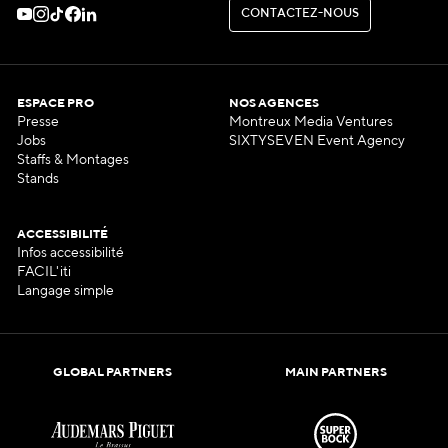
C
O
N
T
A
C
T
E
Z
-
N
O
U
S
C
O
N
T
A
C
T
E
Z
-
N
O
U
S
ESPACE PRO
NOS AGENCES
Presse
Montreux Media Ventures
Jobs
SIXTYSEVEN Event Agency
Staffs & Montages
Stands
ACCESSIBILITÉ
Infos accessibilité
FACIL'iti
Langage simple
GLOBAL PARTNERS
MAIN PARTNERS