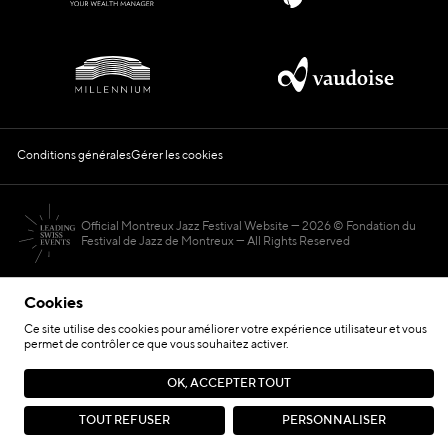
Conditions générales
Gérer les cookies
Official Montreux Jazz Festival Website
2026 © Fondation du
Festival de Jazz de Montreux — All Rights Reserved
Cookies
Ce site utilise des cookies pour améliorer votre expérience utilisateur et vous
permet de contrôler ce que vous souhaitez activer.
Hosted by
OK, ACCEPTER TOUT
Site réalisé par
TOUT REFUSER
PERSONNALISER