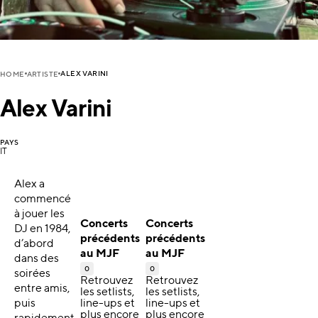
ALEX VARINI
HOME
ARTISTE
Alex Varini
PAYS
IT
Alex a
commencé
à jouer les
Concerts
Concerts
DJ en 1984,
précédents
précédents
d’abord
au MJF
au MJF
dans des
0
0
soirées
Retrouvez
Retrouvez
entre amis,
les setlists,
les setlists,
puis
line-ups et
line-ups et
plus encore
plus encore