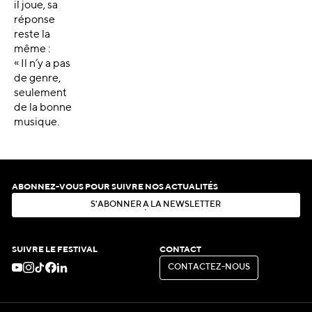
il joue, sa
réponse
reste la
même :
« Il n’y a pas
de genre,
seulement
de la bonne
musique.
ABONNEZ-VOUS POUR SUIVRE NOS ACTUALITÉS
S
'
A
B
O
N
N
E
R
À
L
A
N
E
W
S
L
E
T
T
E
R
S
'
A
B
O
N
N
E
R
À
L
A
N
E
W
S
L
E
T
T
E
R
SUIVRE LE FESTIVAL
CONTACT
C
O
N
T
A
C
T
E
Z
-
N
O
U
S
C
O
N
T
A
C
T
E
Z
-
N
O
U
S