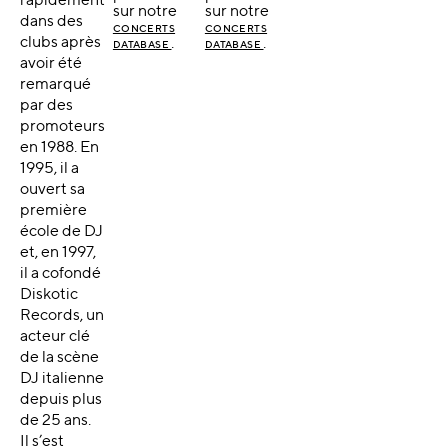
rapidement
sur notre
sur notre
dans des
CONCERTS
CONCERTS
clubs après
.
.
DATABASE
DATABASE
avoir été
remarqué
par des
promoteurs
en 1988. En
1995, il a
ouvert sa
première
école de DJ
et, en 1997,
il a cofondé
Diskotic
Records, un
acteur clé
de la scène
DJ italienne
depuis plus
de 25 ans.
Il s’est