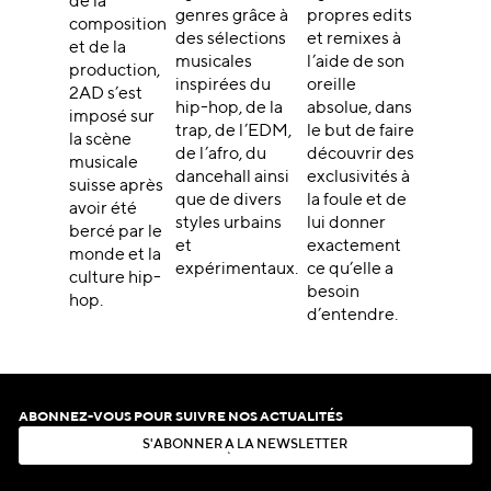
de la
genres grâce à
propres edits
composition
des sélections
et remixes à
et de la
musicales
l’aide de son
production,
inspirées du
oreille
2AD s’est
hip-hop, de la
absolue, dans
imposé sur
trap, de l’EDM,
le but de faire
la scène
de l’afro, du
découvrir des
musicale
dancehall ainsi
exclusivités à
suisse après
que de divers
la foule et de
avoir été
styles urbains
lui donner
bercé par le
et
exactement
monde et la
expérimentaux.
ce qu’elle a
culture hip-
besoin
hop.
d’entendre.
ABONNEZ-VOUS POUR SUIVRE NOS ACTUALITÉS
S
'
A
B
O
N
N
E
R
À
L
A
N
E
W
S
L
E
T
T
E
R
S
'
A
B
O
N
N
E
R
À
L
A
N
E
W
S
L
E
T
T
E
R