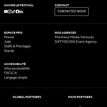
SUIVRE LE FESTIVAL
CONTACT
C
O
N
T
A
C
T
E
Z
-
N
O
U
S
C
O
N
T
A
C
T
E
Z
-
N
O
U
S
ESPACE PRO
NOS AGENCES
Presse
Montreux Media Ventures
Jobs
SIXTYSEVEN Event Agency
Staffs & Montages
Stands
ACCESSIBILITÉ
Infos accessibilité
FACIL'iti
Langage simple
GLOBAL PARTNERS
MAIN PARTNERS