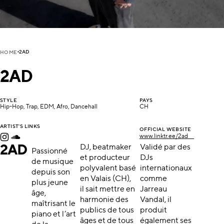
2AD
HOME
2AD
STYLE
PAYS
Hip-Hop, Trap, EDM, Afro, Dancehall
CH
ARTIST'S LINKS
OFFICIAL WEBSITE
www.linktr.ee/2ad___
2AD
DJ, beatmaker
Validé par des
Passionné
et producteur
DJs
de musique
polyvalent basé
internationaux
depuis son
en Valais (CH),
comme
plus jeune
il sait mettre en
Jarreau
âge,
harmonie des
Vandal, il
maîtrisant le
publics de tous
produit
piano et l’art
âges et de tous
également ses