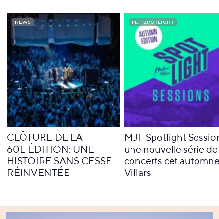
NEWS
NEWS
MJF SPOTLIGHT
MJF SPOTLIGHT
CLÔTURE DE LA
MJF Spotlight Sessio
60E ÉDITION: UNE
une nouvelle série de
HISTOIRE SANS CESSE
concerts cet automne
RÉINVENTÉE
Villars