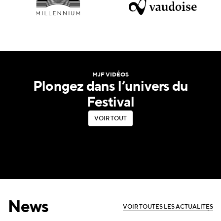
MJF VIDÉOS
Plongez dans l’univers du
Festival
V
O
I
R
T
O
U
T
V
O
I
R
T
O
U
T
News
V
O
I
R
T
O
U
T
E
S
L
E
S
A
C
T
U
A
L
I
T
É
S
V
O
I
R
T
O
U
T
E
S
L
E
S
A
C
T
U
A
L
I
T
É
S