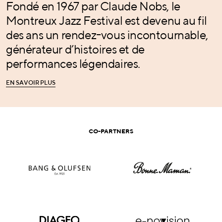
Fondé en 1967 par Claude Nobs, le
Montreux Jazz Festival est devenu au fil
des ans un rendez-vous incontournable,
générateur d’histoires et de
performances légendaires.
E
N
S
A
V
O
I
R
P
L
U
S
E
N
S
A
V
O
I
R
P
L
U
S
CO-PARTNERS