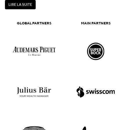
L
I
R
E
L
A
S
U
I
T
E
L
I
R
E
L
A
S
U
I
T
E
GLOBAL PARTNERS
MAIN PARTNERS