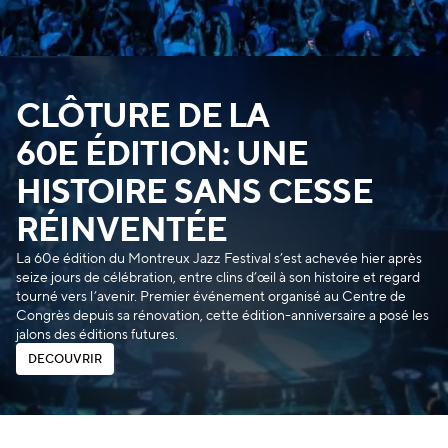
CLÔTURE DE LA
60E ÉDITION: UNE
HISTOIRE SANS CESSE
RÉINVENTÉE
La 60e édition du Montreux Jazz Festival s’est achevée hier après
seize jours de célébration, entre clins d’œil à son histoire et regard
tourné vers l’avenir. Premier événement organisé au Centre de
Congrès depuis sa rénovation, cette édition-anniversaire a posé les
jalons des éditions futures.
D
É
C
O
U
V
R
I
R
D
É
C
O
U
V
R
I
R