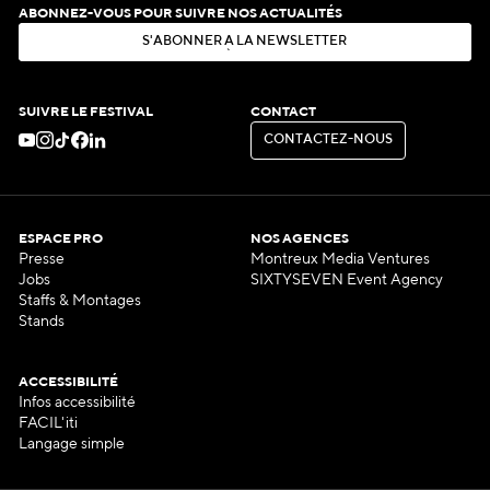
ABONNEZ-VOUS POUR SUIVRE NOS ACTUALITÉS
S
'
A
B
O
N
N
E
R
À
L
A
N
E
W
S
L
E
T
T
E
R
S
'
A
B
O
N
N
E
R
À
L
A
N
E
W
S
L
E
T
T
E
R
SUIVRE LE FESTIVAL
CONTACT
C
O
N
T
A
C
T
E
Z
-
N
O
U
S
C
O
N
T
A
C
T
E
Z
-
N
O
U
S
ESPACE PRO
NOS AGENCES
Presse
Montreux Media Ventures
Jobs
SIXTYSEVEN Event Agency
Staffs & Montages
Stands
ACCESSIBILITÉ
Infos accessibilité
FACIL'iti
Langage simple