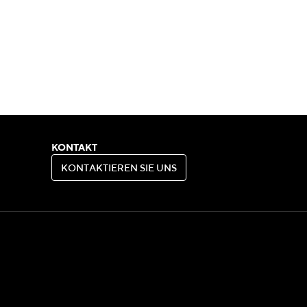
KONTAKT
K
O
N
T
A
K
T
I
E
R
E
N
S
I
E
U
N
S
K
O
N
T
A
K
T
I
E
R
E
N
S
I
E
U
N
S