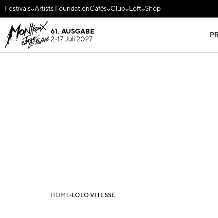
Festivals
Artists Foundation
Cafés
Club
Loft
Shop
61. AUSGABE
P
2-17 Juli 2027
HOME
LOLO VITESSE