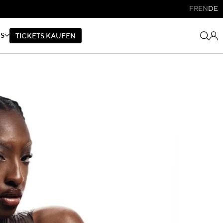
FR
EN
DE
NS
T
I
C
K
E
T
S
K
A
U
F
E
N
T
I
C
K
E
T
S
K
A
U
F
E
N