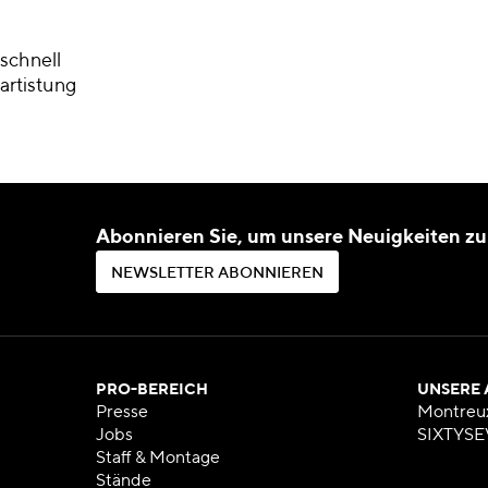
schnell
artistung
Abonnieren Sie, um unsere Neuigkeiten zu
N
E
W
S
L
E
T
T
E
R
A
B
O
N
N
I
E
R
E
N
N
E
W
S
L
E
T
T
E
R
A
B
O
N
N
I
E
R
E
N
PRO-BEREICH
UNSERE
Presse
Montreu
Jobs
SIXTYSE
Staff & Montage
Stände