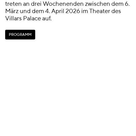
treten an drei Wochenenden zwischen dem 6.
März und dem 4. April 2026 im Theater des
Villars Palace auf.
P
R
O
G
R
A
M
M
P
R
O
G
R
A
M
M