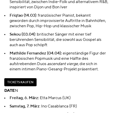
Sensibilität, zwischen Indie-Folk und alternativem R&B,
inspiriert von Dijon und Bon Iver
Friqtao
(14.03)
:
französischer Pianist, bekannt
geworden durch improvisierte Auftritte in Bahnhöfen,
zwischen Pop, Hip-Hop und klassischer Musik
Sekou
(03.04)
: britischer Sänger mit einer tief
berührenden Sensibilität, die sowohl aus Gospel als
auch aus Pop schöpft
Mathilde Fernandez
(04.04):
eigenständige Figur der
französischen Popmusik und eine Hälfte des
aufstrebenden Duos
ascendant vierge
, die sich in
einem intimen Piano-Gesang-Projekt präsentiert.
T
I
C
K
E
T
S
K
A
U
F
E
N
T
I
C
K
E
T
S
K
A
U
F
E
N
DATE
N
Freitag, 6. März
:
Etta Marcus (UK)
Samstag, 7. März
: Ino Casablanca (FR)