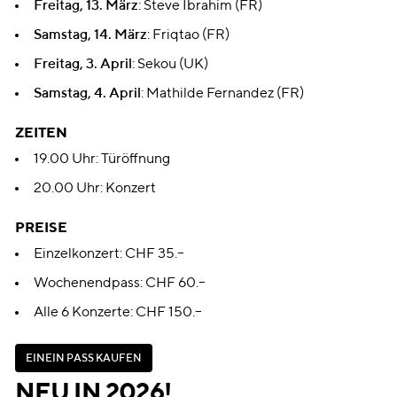
Freitag, 13. März
: Steve Ibrahim (FR)
Samstag, 14. März
: Friqtao (FR)
Freitag, 3. April
: Sekou (UK)
Samstag, 4. April
: Mathilde Fernandez (FR)
ZEITEN
19.00 Uhr: Türöffnung
20.00 Uhr: Konzert
PREISE
Einzelkonzert: CHF 35.–
Wochenendpass: CHF 60.–
Alle 6 Konzerte: CHF 150.–
E
I
N
E
I
N
P
A
S
S
K
A
U
F
E
N
E
I
N
E
I
N
P
A
S
S
K
A
U
F
E
N
NEU IN 2026!