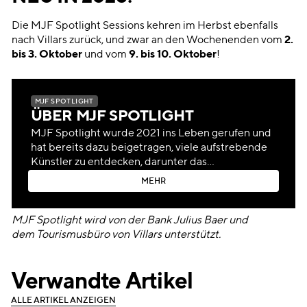
Die MJF Spotlight Sessions kehren im Herbst ebenfalls
nach Villars zurück, und zwar an den Wochenenden vom
2.
bis 3. Oktober
und vom
9. bis 10. Oktober
!
MJF SPOTLIGHT
ÜBER MJF SPOTLIGHT
MJF Spotlight wurde 2021 ins Leben gerufen und
hat bereits dazu beigetragen, viele aufstrebende
Künstler zu entdecken, darunter das
schweizerisch-ecuadorianische Duo Hermanos
M
E
H
R
Gutiérrez, die Argentinierin Nathy Peluso, den
M
E
H
R
Belgier Pierre de Maere, die Französin Yamê und
die Britin Luvcat.
MJF Spotlight wird von der Bank
Julius Baer
und
dem
Tourismusbüro von Villars
unterstützt.
Verwandte Artikel
A
L
L
E
A
R
T
I
K
E
L
A
N
Z
E
I
G
E
N