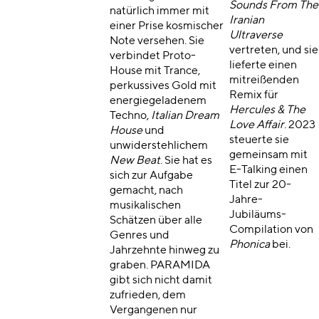
Sounds From The
natürlich immer mit
Iranian
einer Prise kosmischer
Ultraverse
Note versehen. Sie
vertreten, und sie
verbindet Proto-
lieferte einen
House mit Trance,
mitreißenden
perkussives Gold mit
Remix für
energiegeladenem
Hercules & The
Techno,
Italian Dream
Love Affair
. 2023
House
und
steuerte sie
unwiderstehlichem
gemeinsam mit
New Beat
. Sie hat es
E-Talking einen
sich zur Aufgabe
Titel zur 20-
gemacht, nach
Jahre-
musikalischen
Jubiläums-
Schätzen über alle
Compilation von
Genres und
Phonica
bei.
Jahrzehnte hinweg zu
graben. PARAMIDA
gibt sich nicht damit
zufrieden, dem
Vergangenen nur