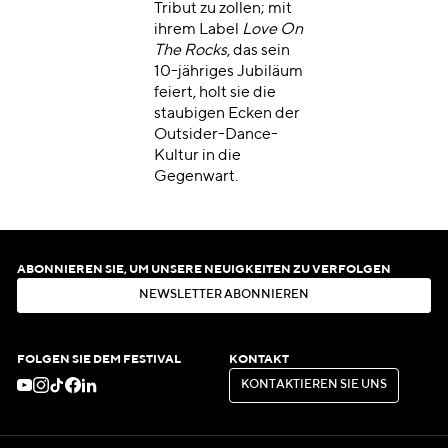
Tribut zu zollen; mit
ihrem Label
Love On
The Rocks
, das sein
10-jähriges Jubiläum
feiert, holt sie die
staubigen Ecken der
Outsider-Dance-
Kultur in die
Gegenwart.
ABONNIEREN SIE, UM UNSERE NEUIGKEITEN ZU VERFOLGEN
N
E
W
S
L
E
T
T
E
R
A
B
O
N
N
I
E
R
E
N
N
E
W
S
L
E
T
T
E
R
A
B
O
N
N
I
E
R
E
N
FOLGEN SIE DEM FESTIVAL
KONTAKT
K
O
N
T
A
K
T
I
E
R
E
N
S
I
E
U
N
S
K
O
N
T
A
K
T
I
E
R
E
N
S
I
E
U
N
S