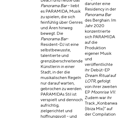
Beach und heute das
darunter eine
Panorama Bar
– liebt
Residency in der
es PARAMIDA, Musik
Panorama Bar
zu spielen, die sich
des Berghain. Im
feinfühlig über Genres
Jahr 2020
und Ären hinweg
konzentrierte
bewegt. Die
sich PARAMIDA
Panorama Bar
-
auf die
Resident-DJ ist eine
Produktion
selbstbewusste,
eigener Musik
talentierte und
und
grenzüberschreitende
veröffentlichte
Künstlerin in einer
ihr Debüt-EP
Stadt, in der die
Dream Ritual
auf
musikalischen Regeln
LOTR
, gefolgt
nur darauf warten,
von ihrer zweiten
gebrochen zu werden.
EP
Moonrise VII
.
PARAMIDAs Stil ist
Zudem war ihr
verspielt und dennoch
Track „Konbanwa
aufrichtig,
(Ibiza Mix)“ auf
zielgerichtet und
der Compilation
hoffnungsvoll – und