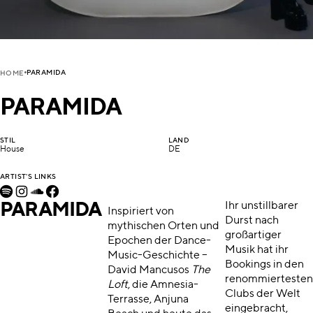
PARAMIDA
HOME
PARAMIDA
STIL
LAND
House
DE
ARTIST'S LINKS
PARAMIDA
Ihr unstillbarer
Inspiriert von
Durst nach
mythischen Orten und
großartiger
Epochen der Dance-
Musik hat ihr
Music-Geschichte –
Bookings in den
David Mancusos
The
renommiertesten
Loft
, die Amnesia-
Clubs der Welt
Terrasse, Anjuna
eingebracht,