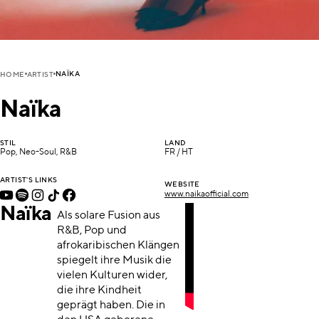
NAÏKA
HOME
ARTIST
Naïka
STIL
LAND
Pop, Neo-Soul, R&B
FR / HT
ARTIST'S LINKS
WEBSITE
www.naikaofficial.com
Naïka
Als solare Fusion aus
R&B, Pop und
afrokaribischen Klängen
spiegelt ihre Musik die
vielen Kulturen wider,
die ihre Kindheit
geprägt haben. Die in