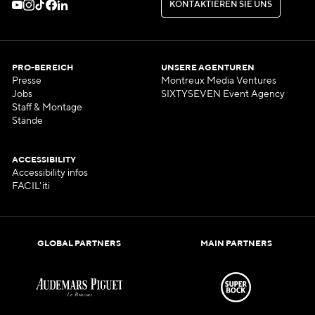
K
O
N
T
A
K
T
I
E
R
E
N
S
I
E
U
N
S
K
O
N
T
A
K
T
I
E
R
E
N
S
I
E
U
N
S
PRO-BEREICH
UNSERE AGENTUREN
Presse
Montreux Media Ventures
Jobs
SIXTYSEVEN Event Agency
Staff & Montage
Stände
ACCESSIBILITY
Accessibility infos
FACIL'iti
GLOBAL PARTNERS
MAIN PARTNERS