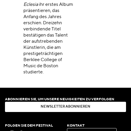
Eclesia
ihr erstes Album
präsentieren, das
Anfang des Jahres
erschien. Dreizehn
verbindende Titel
bestätigen das Talent
der aufstrebenden
Künstlerin, die am
prestigeträchtigen
Berklee College of
Music de Boston
studierte.
ABONNIEREN SIE, UM UNSERE NEUIGKEITEN ZU VERFOLGEN
N
E
W
S
L
E
T
T
E
R
A
B
O
N
N
I
E
R
E
N
N
E
W
S
L
E
T
T
E
R
A
B
O
N
N
I
E
R
E
N
FOLGEN SIE DEM FESTIVAL
KONTAKT