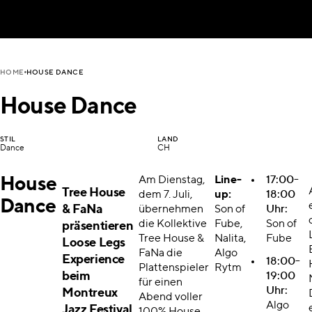
HOUSE DANCE
HOME
House Dance
STIL
LAND
Dance
CH
House
Am Dienstag,
Line-
17:00-
Tree House
dem 7. Juli,
up:
18:00
Dance
& FaNa
übernehmen
Son of
Uhr:
die Kollektive
Fube,
Son of
präsentieren
Tree House &
Nalita,
Fube
Loose Legs
FaNa die
Algo
Experience
18:00-
Plattenspieler
Rytm
beim
19:00
für einen
Uhr:
Montreux
Abend voller
Algo
Jazz Festival