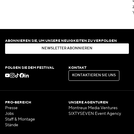
ABONNIEREN SIE, UM UNSERE NEUIGKEITEN ZU VERFOLGEN
N
E
W
S
L
E
T
T
E
R
A
B
O
N
N
I
E
R
E
N
N
E
W
S
L
E
T
T
E
R
A
B
O
N
N
I
E
R
E
N
FOLGEN SIE DEM FESTIVAL
KONTAKT
K
O
N
T
A
K
T
I
E
R
E
N
S
I
E
U
N
S
K
O
N
T
A
K
T
I
E
R
E
N
S
I
E
U
N
S
PRO-BEREICH
UNSERE AGENTUREN
Presse
Montreux Media Ventures
Jobs
SIXTYSEVEN Event Agency
Staff & Montage
Stände