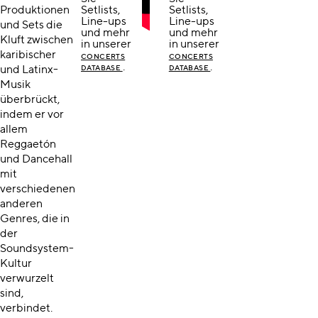
Produktionen
Setlists,
Setlists,
Line-ups
Line-ups
und Sets die
und mehr
und mehr
Kluft zwischen
in unserer
in unserer
karibischer
CONCERTS
CONCERTS
.
.
und Latinx-
DATABASE
DATABASE
Musik
überbrückt,
indem er vor
allem
Reggaetón
und Dancehall
mit
verschiedenen
anderen
Genres, die in
der
Soundsystem-
Kultur
verwurzelt
sind,
verbindet.