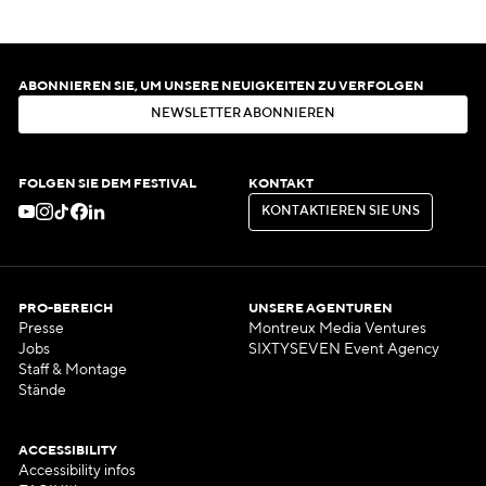
ABONNIEREN SIE, UM UNSERE NEUIGKEITEN ZU VERFOLGEN
N
E
W
S
L
E
T
T
E
R
A
B
O
N
N
I
E
R
E
N
N
E
W
S
L
E
T
T
E
R
A
B
O
N
N
I
E
R
E
N
FOLGEN SIE DEM FESTIVAL
KONTAKT
K
O
N
T
A
K
T
I
E
R
E
N
S
I
E
U
N
S
K
O
N
T
A
K
T
I
E
R
E
N
S
I
E
U
N
S
PRO-BEREICH
UNSERE AGENTUREN
Presse
Montreux Media Ventures
Jobs
SIXTYSEVEN Event Agency
Staff & Montage
Stände
ACCESSIBILITY
Accessibility infos