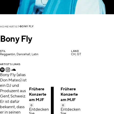
BONY FLY
HOME
ARTIST
Bony Fly
STIL
LAND
Reggaetón, Dancehall, Latin
CH, GT
ARTIST'S LINKS
Bony Fly (alias
Don Mateo) ist
ein DJ und
Frühere
Frühere
Produzent aus
Konzerte
Konzerte
Genf, Schweiz.
am MJF
am MJF
Er ist dafür
0
0
bekannt, dass
Entdecken
Entdecken
er in seinen
Sie
Sie