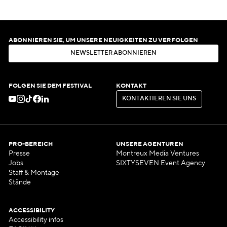
ABONNIEREN SIE, UM UNSERE NEUIGKEITEN ZU VERFOLGEN
N
E
W
S
L
E
T
T
E
R
A
B
O
N
N
I
E
R
E
N
N
E
W
S
L
E
T
T
E
R
A
B
O
N
N
I
E
R
E
N
FOLGEN SIE DEM FESTIVAL
KONTAKT
K
O
N
T
A
K
T
I
E
R
E
N
S
I
E
U
N
S
K
O
N
T
A
K
T
I
E
R
E
N
S
I
E
U
N
S
PRO-BEREICH
UNSERE AGENTUREN
Presse
Montreux Media Ventures
Jobs
SIXTYSEVEN Event Agency
Staff & Montage
Stände
ACCESSIBILITY
Accessibility infos