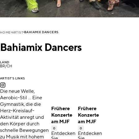
BAHIAMIX DANCERS
HOME
ARTIST
Bahiamix Dancers
LAND
BR/CH
ARTIST'S LINKS
Die neue Welle,
Aerobic-Stil … Eine
Gymnastik, die die
Frühere
Frühere
Herz-Kreislauf-
Konzerte
Konzerte
Aktivität anregt und
am MJF
am MJF
den Körper durch
0
0
schnelle Bewegungen
Entdecken
Entdecken
zu Musik mit hohem
Sie
Sie