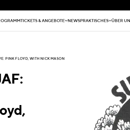
ROGRAMM
TICKETS & ANGEBOTE
NEWS
PRAKTISCHES
ÜBER U
E: PINK FLOYD, WITH NICK MASON
JAF:
loyd,
n