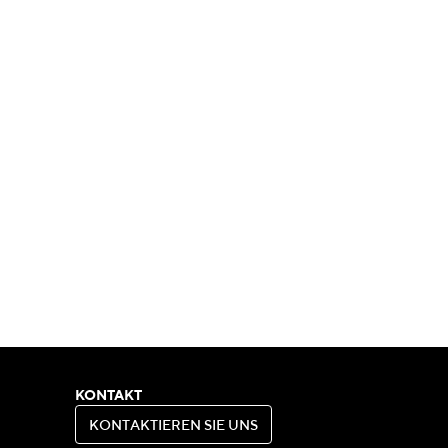
KONTAKT
K
O
N
T
A
K
T
I
E
R
E
N
S
I
E
U
N
S
K
O
N
T
A
K
T
I
E
R
E
N
S
I
E
U
N
S