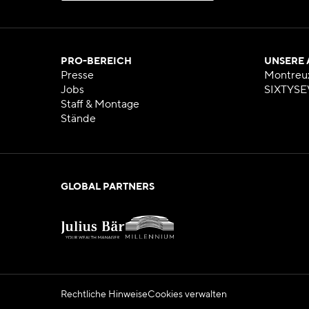
N
E
W
S
L
E
T
T
E
R
A
B
O
N
N
I
E
R
E
N
PRO-BEREICH
UNSERE
Presse
Montreu
Jobs
SIXTYSE
Staff & Montage
Stände
GLOBAL PARTNERS
Rechtliche Hinweise
Cookies verwalten