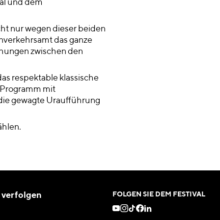
al und dem
cht nur wegen dieser beiden
enverkehrsamt das ganze
iehungen zwischen den
das respektable klassische
n Programm mit
 die gewagte Uraufführung
ählen.
 verfolgen
FOLGEN SIE DEM FESTIVAL