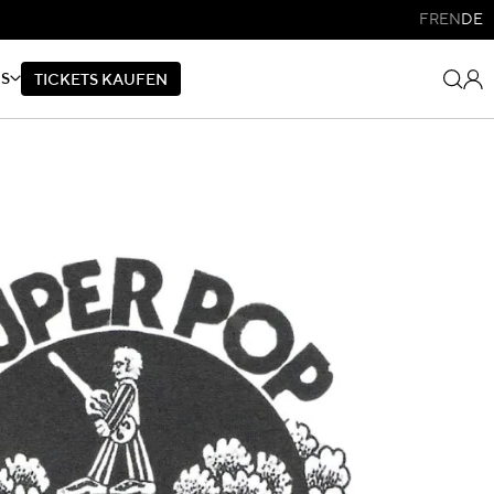
FR
EN
DE
NS
T
I
C
K
E
T
S
K
A
U
F
E
N
T
I
C
K
E
T
S
K
A
U
F
E
N