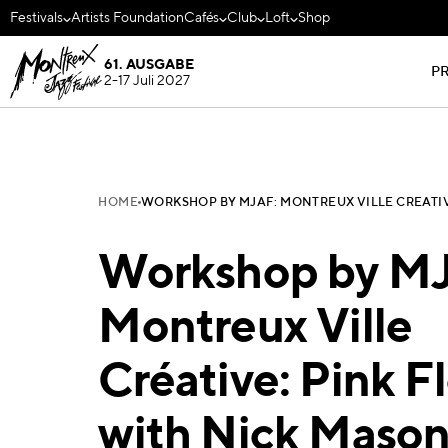
Festivals
Artists Foundation
Cafés
Club
Loft
Shop
61. AUSGABE
P
2-17 Juli 2027
HOME
WORKSHOP BY MJAF: MONTREUX VILLE CRÉATIV
Workshop by M
Montreux Ville
Créative: Pink F
with Nick Maso