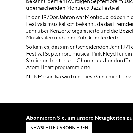
bekannt: dem ehrwürdigen Septembre music
überraschenden Montreux Jazz Festival.
In den 1970er Jahren war Montreux jedoch ni
Festivals musikalisch bekannt, da das Fremd
Jahr über Konzerte organisierte und die Bez
Musikstilen und dem Publikum förderte.
So kam es, dass im entscheidenden Jahr 1971 
Festival Septembre musical Pink Floyd für ei
Streichorchester und Chören aus London für
Atom Heart programmierte.
Nick Mason lva wird uns diese Geschichte erz
Abonnieren Sie, um unsere Neuigkeiten zu
N
E
W
S
L
E
T
T
E
R
A
B
O
N
N
I
E
R
E
N