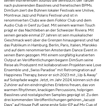
seinen vibrierenden Sounds die Sehnsucht der Tänzer
nach pulsierenden Basslines und frenetischen BPMs.
DimSum ziert die Bühnen lokaler Festivals wie Unilive,
Montreux Jazz und Polaris Festival und ist in
renommierten Clubs wie dem Folklor Club und dem
Audio Club in Genf zu Gast. Mit seinem warmen Touch
prägt er das Nachtleben an der Schweizer Riviera. Mit
seinen gerade einmal 27 Jahren ist sein musikalischer
Geschmack weit über die Grenzen hinausgereist und hat
das Publikum in Hamburg, Berlin, Paris, Italien, Marokko
und auf dem renommierten Amsterdam Dance Event in
seinen Bann gezogen. Mit einem sorgfältig kuratierten
Output an Veröffentlichungen begann DimSum seine
Reise als Produzent mit kollaborativen Projekten wie Love
Ensemble und „Swiss Paradise“ mit Retromigration auf
Happiness Therapy, bevor er sich 2023 mit „Up & Away“
auf Solopfade wagte. Jetzt, im Jahr 2024, können sich die
Zuhörer auf ein eindringliches Erlebnis freuen, das von
warmen Rhythmen, knackigen Percussions, holprigen
Basslines und nostalgischen Samples geprägt ist. Zu den
drei kommenden Veröffentlichungen gehören „Jacuzzi
Days“ auf House Puff, seine erste Solo-EP auf My Cup of