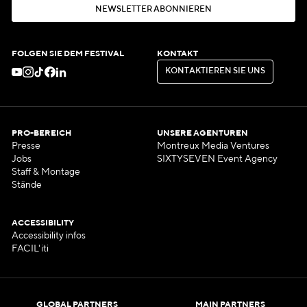
N
E
W
S
L
E
T
T
E
R
A
B
O
N
N
I
E
R
E
N
N
E
W
S
L
E
T
T
E
R
A
B
O
N
N
I
E
R
E
N
FOLGEN SIE DEM FESTIVAL
KONTAKT
K
O
N
T
A
K
T
I
E
R
E
N
S
I
E
U
N
S
K
O
N
T
A
K
T
I
E
R
E
N
S
I
E
U
N
S
PRO-BEREICH
UNSERE AGENTUREN
Presse
Montreux Media Ventures
Jobs
SIXTYSEVEN Event Agency
Staff & Montage
Stände
ACCESSIBILITY
Accessibility infos
FACIL'iti
GLOBAL PARTNERS
MAIN PARTNERS