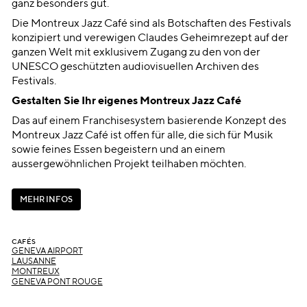
ganz besonders gut.
Die Montreux Jazz Café sind als Botschaften des Festivals
konzipiert und verewigen Claudes Geheimrezept auf der
ganzen Welt mit exklusivem Zugang zu den von der
UNESCO geschützten audiovisuellen Archiven des
Festivals.
Gestalten Sie Ihr eigenes Montreux Jazz Café
Das auf einem Franchisesystem basierende Konzept des
Montreux Jazz Café ist offen für alle, die sich für Musik
sowie feines Essen begeistern und an einem
aussergewöhnlichen Projekt teilhaben möchten.
M
E
H
R
I
N
F
O
S
M
E
H
R
I
N
F
O
S
CAFÉS
GENEVA AIRPORT
LAUSANNE
MONTREUX
GENEVA PONT ROUGE