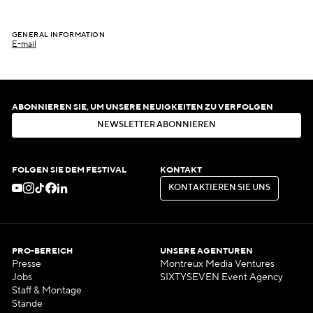
GENERAL INFORMATION
E-mail
ABONNIEREN SIE, UM UNSERE NEUIGKEITEN ZU VERFOLGEN
N
E
W
S
L
E
T
T
E
R
A
B
O
N
N
I
E
R
E
N
N
E
W
S
L
E
T
T
E
R
A
B
O
N
N
I
E
R
E
N
FOLGEN SIE DEM FESTIVAL
KONTAKT
K
O
N
T
A
K
T
I
E
R
E
N
S
I
E
U
N
S
K
O
N
T
A
K
T
I
E
R
E
N
S
I
E
U
N
S
PRO-BEREICH
UNSERE AGENTUREN
Presse
Montreux Media Ventures
Jobs
SIXTYSEVEN Event Agency
Staff & Montage
Stände