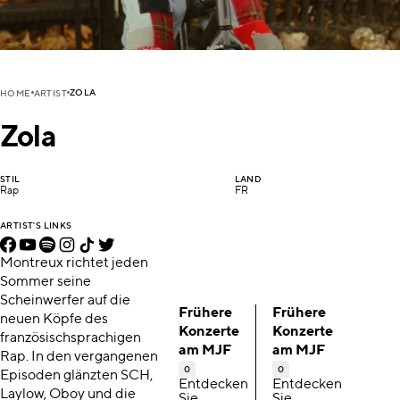
ZOLA
HOME
ARTIST
Zola
STIL
LAND
Rap
FR
ARTIST'S LINKS
Montreux richtet jeden
Sommer seine
Scheinwerfer auf die
Frühere
Frühere
neuen Köpfe des
Konzerte
Konzerte
französischsprachigen
am MJF
am MJF
Rap. In den vergangenen
0
0
Episoden glänzten SCH,
Entdecken
Entdecken
Laylow, Oboy und die
Sie
Sie