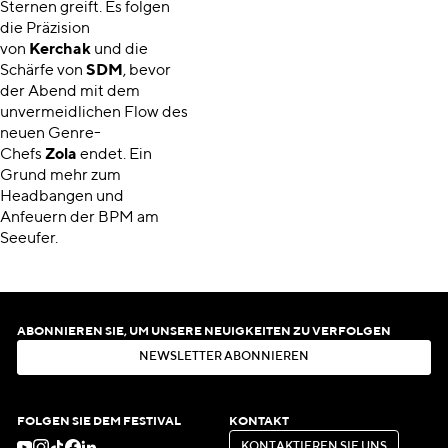
Sternen greift. Es folgen
die Präzision
von
Kerchak
und die
Schärfe von
SDM
, bevor
der Abend mit dem
unvermeidlichen Flow des
neuen Genre-
Chefs
Zola
endet. Ein
Grund mehr zum
Headbangen und
Anfeuern der BPM am
Seeufer.
ABONNIEREN SIE, UM UNSERE NEUIGKEITEN ZU VERFOLGEN
N
E
W
S
L
E
T
T
E
R
A
B
O
N
N
I
E
R
E
N
N
E
W
S
L
E
T
T
E
R
A
B
O
N
N
I
E
R
E
N
FOLGEN SIE DEM FESTIVAL
KONTAKT
K
O
N
T
A
K
T
I
E
R
E
N
S
I
E
U
N
S