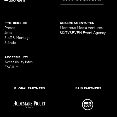
K
O
N
T
A
K
T
I
E
R
E
N
S
I
E
U
N
S
PRO-BEREICH
UNSERE AGENTUREN
Presse
Montreux Media Ventures
Jobs
SIXTYSEVEN Event Agency
Staff & Montage
Stände
ACCESSIBILITY
Accessibility infos
FACIL'iti
GLOBAL PARTNERS
MAIN PARTNERS