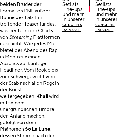
beiden Brüder der
Setlists,
Setlists,
Line-ups
Line-ups
Formation PNL auf der
und mehr
und mehr
Bühne des Lab. Ein
in unserer
in unserer
treffender Teaser für das,
CONCERTS
CONCERTS
.
.
was heute in den Charts
DATABASE
DATABASE
von
Streaming
Plattformen
geschieht. Wie jedes Mal
bietet der Abend des Rap
in Montreux einen
Ausblick auf künftige
Headliner. Vom Rookie bis
zum Schwergewicht wird
der Stab nach allen Regeln
der Kunst
weitergegeben.
Khali
wird
mit seinem
unergründlichen Timbre
den Anfang machen,
gefolgt von dem
Phänomen
So La Lune
,
dessen Stimme nach den