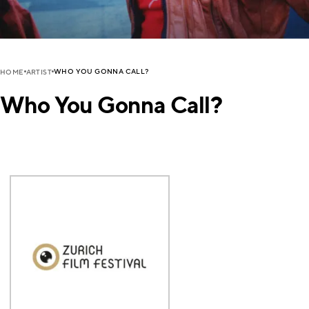
WHO YOU GONNA CALL?
HOME
ARTIST
Who You Gonna Call?
R
E
A
D
M
O
R
E
R
E
A
D
M
O
R
E