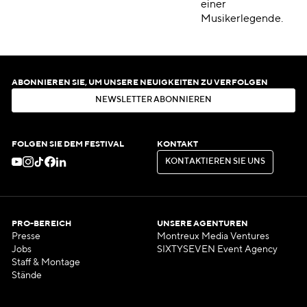
einer
Musikerlegende.
ABONNIEREN SIE, UM UNSERE NEUIGKEITEN ZU VERFOLGEN
N
E
W
S
L
E
T
T
E
R
A
B
O
N
N
I
E
R
E
N
N
E
W
S
L
E
T
T
E
R
A
B
O
N
N
I
E
R
E
N
FOLGEN SIE DEM FESTIVAL
KONTAKT
K
O
N
T
A
K
T
I
E
R
E
N
S
I
E
U
N
S
K
O
N
T
A
K
T
I
E
R
E
N
S
I
E
U
N
S
PRO-BEREICH
UNSERE AGENTUREN
Presse
Montreux Media Ventures
Jobs
SIXTYSEVEN Event Agency
Staff & Montage
Stände