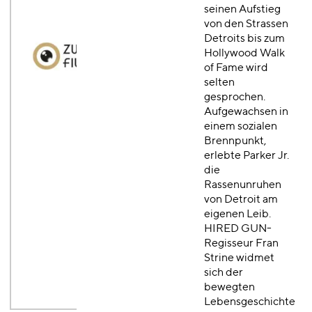
seinen Aufstieg
von den Strassen
Detroits bis zum
Hollywood Walk
R
E
A
D
M
O
R
E
R
E
A
D
M
O
R
E
of Fame wird
selten
gesprochen.
Aufgewachsen in
einem sozialen
Brennpunkt,
erlebte Parker Jr.
die
Rassenunruhen
von Detroit am
eigenen Leib.
HIRED GUN-
Regisseur Fran
Strine widmet
sich der
bewegten
Lebensgeschichte