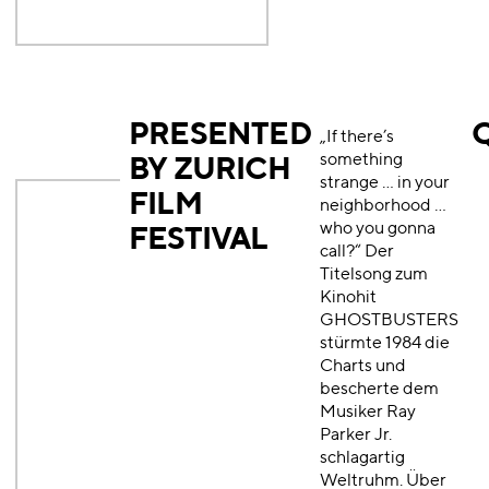
PRESENTED
„If there’s
something
BY ZURICH
strange … in your
FILM
neighborhood …
who you gonna
FESTIVAL
call?“ Der
Titelsong zum
Kinohit
GHOSTBUSTERS
stürmte 1984 die
Charts und
bescherte dem
Musiker Ray
Parker Jr.
schlagartig
Weltruhm. Über