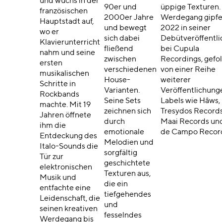
und wuchs in der
90er und
üppige Texturen.
französischen
2000er Jahre
Werdegang gipfe
Hauptstadt auf,
und bewegt
2022 in seiner
wo er
sich dabei
Debütveröffentl
Klavierunterricht
fließend
bei Cupula
nahm und seine
zwischen
Recordings, gefo
ersten
verschiedenen
von einer Reihe
musikalischen
House-
weiterer
Schritte in
Varianten.
Veröffentlichung
Rockbands
Seine Sets
Labels wie Hâws,
machte. Mit 19
zeichnen sich
Tresydos Records
Jahren öffnete
durch
Maai Records un
ihm die
emotionale
de Campo Recor
Entdeckung des
Melodien und
Italo-Sounds die
sorgfältig
Tür zur
geschichtete
elektronischen
Texturen aus,
Musik und
die ein
entfachte eine
tiefgehendes
Leidenschaft, die
und
seinen kreativen
fesselndes
Werdegang bis