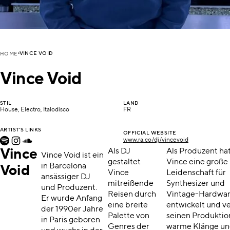
VINCE VOID
HOME
Vince Void
STIL
LAND
House, Electro, Italodisco
FR
ARTIST'S LINKS
OFFICIAL WEBSITE
www.ra.co/dj/vincevoid
Vince
Als DJ
Als Produzent ha
Vince Void ist ein
gestaltet
Vince eine große
in Barcelona
Void
Vince
Leidenschaft für
ansässiger DJ
mitreißende
Synthesizer und
und Produzent.
Reisen durch
Vintage-Hardwa
Er wurde Anfang
eine breite
entwickelt und ve
der 1990er Jahre
Palette von
seinen Produkti
in Paris geboren
Genres der
warme Klänge u