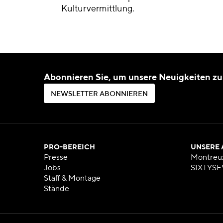
Kulturvermittlung.
Abonnieren Sie, um unsere Neuigkeiten zu
N
E
W
S
L
E
T
T
E
R
A
B
O
N
N
I
E
R
E
N
N
E
W
S
L
E
T
T
E
R
A
B
O
N
N
I
E
R
E
N
PRO-BEREICH
UNSERE
Presse
Montreu
Jobs
SIXTYSE
Staff & Montage
Stände