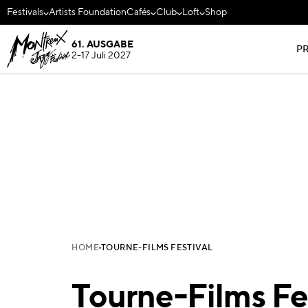
Festivals
Artists Foundation
Cafés
Club
Loft
Shop
61. AUSGABE
P
2-17 Juli 2027
HOME
TOURNE-FILMS FESTIVAL
Tourne-Films Fe