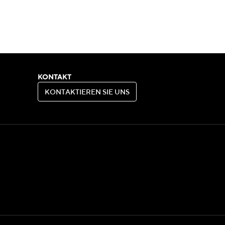
KONTAKT
K
O
N
T
A
K
T
I
E
R
E
N
S
I
E
U
N
S
K
O
N
T
A
K
T
I
E
R
E
N
S
I
E
U
N
S