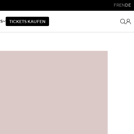
FR
EN
DE
NS
T
I
C
K
E
T
S
K
A
U
F
E
N
T
I
C
K
E
T
S
K
A
U
F
E
N