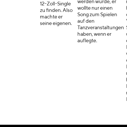
werden würde, er
12-Zoll-Single
wollte nur einen
zu finden. Also
Song zum Spielen
machte er
auf den
seine eigenen.
Tanzveranstaltungen
haben, wenn er
auflegte.