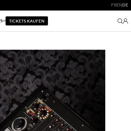
FR
EN
DE
NS
T
I
C
K
E
T
S
K
A
U
F
E
N
T
I
C
K
E
T
S
K
A
U
F
E
N