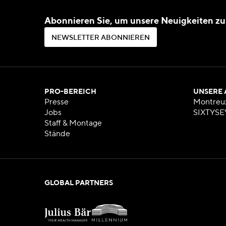
Abonnieren Sie, um unsere Neuigkeiten zu
N
E
W
S
L
E
T
T
E
R
A
B
O
N
N
I
E
R
E
N
N
E
W
S
L
E
T
T
E
R
A
B
O
N
N
I
E
R
E
N
PRO-BEREICH
UNSERE
Presse
Montreu
Jobs
SIXTYSE
Staff & Montage
Stände
GLOBAL PARTNERS