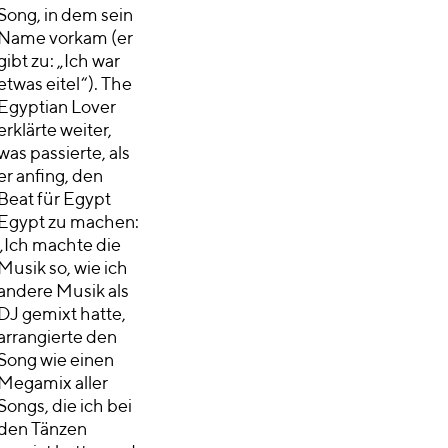
Song, in dem sein
Name vorkam (er
gibt zu: „Ich war
etwas eitel“). The
Egyptian Lover
erklärte weiter,
was passierte, als
er anfing, den
Beat für Egypt
Egypt zu machen:
„Ich machte die
Musik so, wie ich
andere Musik als
DJ gemixt hatte,
arrangierte den
Song wie einen
Megamix aller
Songs, die ich bei
den Tänzen