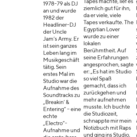
Tapes machte, lief es
1978-79 als DJ
ziemlich gut für ihn,
an und wurde
da er viele, viele
1982 der
Tapes verkaufte. The
Headliner-DJ
Egyptian Lover
der Uncle
wurde zu einer
Jam’s Army. Er
lokalen
ist sein ganzes
Berühmtheit. Auf
Leben lang im
seine Erfahrungen
Musikgeschäft
angesprochen, sagte
tätig. Sein
er: „Es hat im Studio
erstes Mal im
so viel Spaß
Studio war die
gemacht, dass ich
Aufnahme des
zurückgehen und
Soundtracks zu
mehr aufnehmen
„Breakin‘ &
musste. Ich buchte
Entering“ – eine
die Studiozeit,
echte
schnappte mir mein
„Electro“-
Notizbuch mit Raps
Aufnahme und
und ging ins Studio,