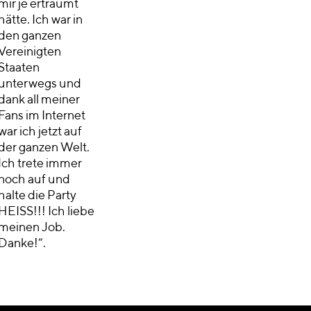
mir je erträumt
hätte. Ich war in
den ganzen
Vereinigten
Staaten
unterwegs und
dank all meiner
Fans im Internet
war ich jetzt auf
der ganzen Welt.
Ich trete immer
noch auf und
halte die Party
HEISS!!! Ich liebe
meinen Job.
Danke!“.