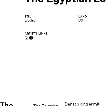
STIL
LAND
Electro
US
ARTIST'S LINKS
Danach ging er mit