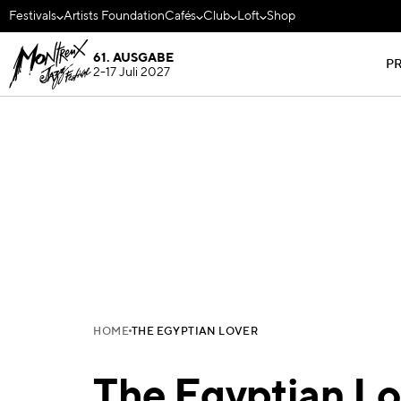
Festivals
Artists Foundation
Cafés
Club
Loft
Shop
61. AUSGABE
P
2-17 Juli 2027
HOME
THE EGYPTIAN LOVER
The Egyptian Lo