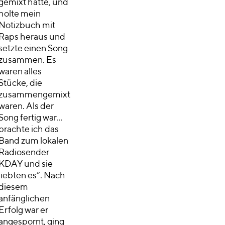
gemixt hatte, und
holte mein
Notizbuch mit
Raps heraus und
setzte einen Song
zusammen. Es
waren alles
Stücke, die
zusammengemixt
waren. Als der
Song fertig war…
brachte ich das
Band zum lokalen
Radiosender
KDAY und sie
liebten es“. Nach
diesem
anfänglichen
Erfolg war er
angespornt, ging