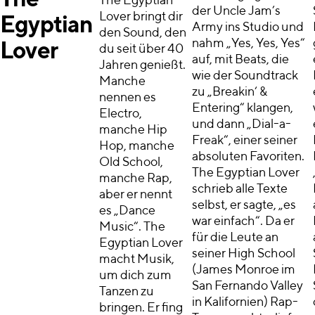
The
The Egyptian
der Uncle Jam’s
Lover bringt dir
Egyptian
Army ins Studio und
den Sound, den
nahm „Yes, Yes, Yes“
Lover
du seit über 40
auf, mit Beats, die
Jahren genießt.
wie der Soundtrack
Manche
zu „Breakin‘ &
nennen es
Entering“ klangen,
Electro,
und dann „Dial-a-
manche Hip
Freak“, einer seiner
Hop, manche
absoluten Favoriten.
Old School,
The Egyptian Lover
manche Rap,
schrieb alle Texte
aber er nennt
selbst, er sagte, „es
es „Dance
war einfach“. Da er
Music“. The
für die Leute an
Egyptian Lover
seiner High School
macht Musik,
(James Monroe im
um dich zum
San Fernando Valley
Tanzen zu
in Kalifornien) Rap-
bringen. Er fing