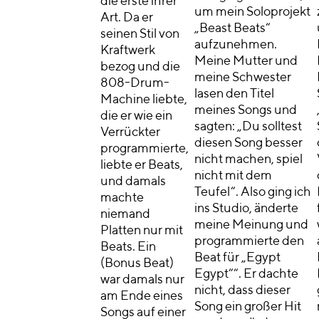
die erste ihrer
um mein Soloprojekt
Art. Da er
„Beast Beats“
seinen Stil von
aufzunehmen.
Kraftwerk
Meine Mutter und
bezog und die
meine Schwester
808-Drum-
lasen den Titel
Machine liebte,
meines Songs und
die er wie ein
sagten: „Du solltest
Verrückter
diesen Song besser
programmierte,
nicht machen, spiel
liebte er Beats,
nicht mit dem
und damals
Teufel“. Also ging ich
machte
ins Studio, änderte
niemand
meine Meinung und
Platten nur mit
programmierte den
Beats. Ein
Beat für „Egypt
(Bonus Beat)
Egypt““. Er dachte
war damals nur
nicht, dass dieser
am Ende eines
Song ein großer Hit
Songs auf einer