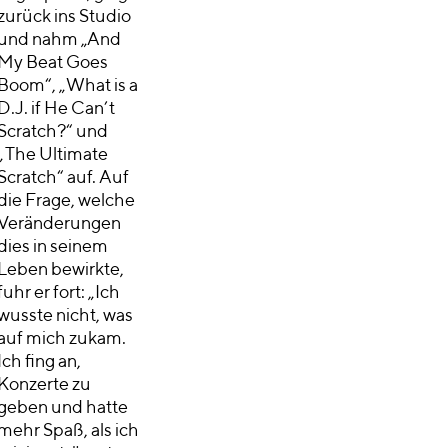
zurück ins Studio
und nahm „And
My Beat Goes
Boom“, „What is a
D.J. if He Can’t
Scratch?“ und
„The Ultimate
Scratch“ auf. Auf
die Frage, welche
Veränderungen
dies in seinem
Leben bewirkte,
fuhr er fort: „Ich
wusste nicht, was
auf mich zukam.
Ich fing an,
Konzerte zu
geben und hatte
mehr Spaß, als ich