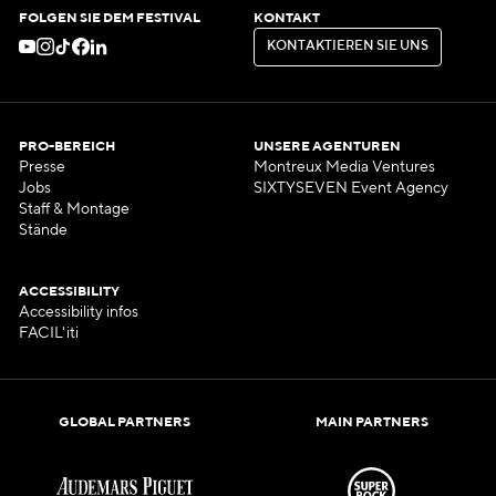
FOLGEN SIE DEM FESTIVAL
KONTAKT
K
O
N
T
A
K
T
I
E
R
E
N
S
I
E
U
N
S
K
O
N
T
A
K
T
I
E
R
E
N
S
I
E
U
N
S
PRO-BEREICH
UNSERE AGENTUREN
Presse
Montreux Media Ventures
Jobs
SIXTYSEVEN Event Agency
Staff & Montage
Stände
ACCESSIBILITY
Accessibility infos
FACIL'iti
GLOBAL PARTNERS
MAIN PARTNERS