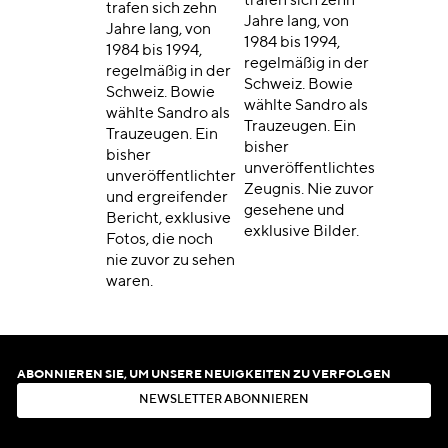
trafen sich zehn
trafen sich zehn
Jahre lang, von
Jahre lang, von
1984 bis 1994,
1984 bis 1994,
regelmäßig in der
regelmäßig in der
Schweiz. Bowie
Schweiz. Bowie
wählte Sandro als
wählte Sandro als
Trauzeugen. Ein
Trauzeugen. Ein
bisher
bisher
unveröffentlichtes
unveröffentlichter
Zeugnis. Nie zuvor
und ergreifender
gesehene und
Bericht, exklusive
exklusive Bilder.
Fotos, die noch
nie zuvor zu sehen
waren.
ABONNIEREN SIE, UM UNSERE NEUIGKEITEN ZU VERFOLGEN
N
E
W
S
L
E
T
T
E
R
A
B
O
N
N
I
E
R
E
N
N
E
W
S
L
E
T
T
E
R
A
B
O
N
N
I
E
R
E
N